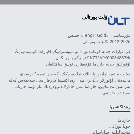
ۇلت پورتالى
قۇرىلتايشى: «Tengri Gold» جشس
2012-2026 © ۇلت پورتالى
قر اقپارات جەنە قوعامدىق دامۋ مينيسترلٸگٸ اقپارات كوميتەتٸنٸڭ
№KZ71VPY00084887 كۋەلٸگٸ بەرٸلگەن.
اۆتورلىق جەنە جارناما قۇقىقتارى تولىق ساقتالعان.
سايت ماتەريالدارىن پايدالانعاندا دەرەككٶزگە سٸلتەمە كٶرسەتۋ
مٸندەتتٸ. اۆتورلار پٸكٸرٸ مەن رەداكتسييا كٶزقاراسى سەيكەس كەلە
بەرمەۋٸ مٷمكٸن. جارناما مەن حابارلاندىرۋلاردىڭ مازمۇنىنا جارناما
بەرۋشٸ جاۋاپتى.
رەداكتسييا
جارناما
جوبا تۋرالى
قۇپييالىلىق ساياساتى