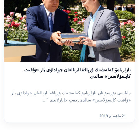
نازارباەۆ كەلەشەك ۇرپاققا ارنالعان جولداۋى بار «ۋاقىت
كاپسۋلاسىن» سالدى
ەلباسى نۇرسۇلتان نازارباەۆ كەلەشەك ۇرپاققا ارنالعان جولداۋى بار
«ۋاقىت كاپسۋلاسىن» سالدى, دەپ حابارلايدى "...
21 ماۋسىم 2019