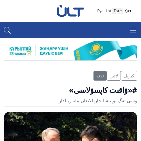
Рус
Lat
Төте
Қаз
كىرىل
لاتىن
تٶتە
#«ۋاقىت كاپسۋلاسى»
وسى تەگ بويىنشا جاريالانعان ماتەريالدار.