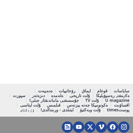
ساياسات
قوعام
ايماق
رۋحانييات
ەدەبيەت
ەكٸنشٸ رەسپۋبليكا
ۇلت تاريحى
ەلەمدە
دىزەتەر
سپورت
U magazine
ۇلت TV
جۇمىسشى ماماندىقتار جىلى!
اقساۋىت
ەكونوميكا جەنە بيزنەس
قىلمىس
ۇلت ايناسى
پوستtimes
ۇلت وبەكتيۆ
ايتىلدى - ورىندالدى!
ٶزەكتٸ