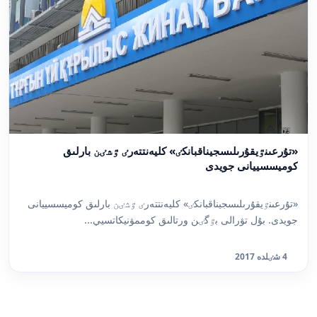
«تۇرعىنٷيقۇرىلىسجيناقبانكٸ» كليەنتتەرٸ ٷشٸن بارلىق
كوميسسييانى جويدى
«تۇرعىنٷيقۇرىلىسجيناقبانكٸ» كليەنتتەرٸ ٷشٸن بارلىق كوميسسييانى
جويدى. بۇل تۋرالى بٷگٸن ورتالىق كوممۋنيكاتسيي...
4 شٸلدە 2017