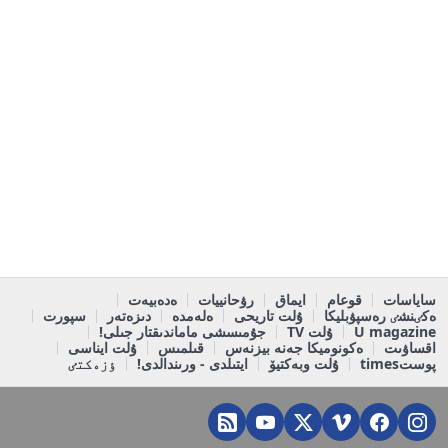
ساياسات
قوعام
ايماق
رۋحانييات
ەدەبيەت
ەكٸنشٸ رەسپۋبليكا
ۇلت تاريحى
ەلەمدە
دىزەتەر
سپورت
U magazine
ۇلت TV
جۇمىسشى ماماندىقتار جىلى!
اقساۋىت
ەكونوميكا جەنە بيزنەس
قىلمىس
ۇلت ايناسى
پوستtimes
ۇلت وبەكتيۆ
ايتىلدى - ورىندالدى!
ٶزەكتٸ