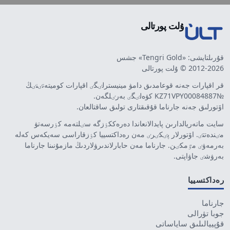
ۇلت پورتالى
قۇرىلتايشى: «Tengri Gold» جشس
2012-2026 © ۇلت پورتالى
قر اقپارات جەنە قوعامدىق دامۋ مينيسترلٸگٸ اقپارات كوميتەتٸنٸڭ
№KZ71VPY00084887 كۋەلٸگٸ بەرٸلگەن.
اۆتورلىق جەنە جارناما قۇقىقتارى تولىق ساقتالعان.
سايت ماتەريالدارىن پايدالانعاندا دەرەككٶزگە سٸلتەمە كٶرسەتۋ
مٸندەتتٸ. اۆتورلار پٸكٸرٸ مەن رەداكتسييا كٶزقاراسى سەيكەس كەلە
بەرمەۋٸ مٷمكٸن. جارناما مەن حابارلاندىرۋلاردىڭ مازمۇنىنا جارناما
بەرۋشٸ جاۋاپتى.
رەداكتسييا
جارناما
جوبا تۋرالى
قۇپييالىلىق ساياساتى