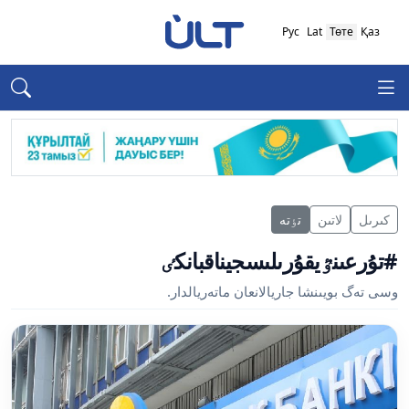
Рус
Lat
Төте
Қаз
كىرىل
لاتىن
تٶتە
#تۇرعىنٷيقۇرىلىسجيناقبانكٸ
وسى تەگ بويىنشا جاريالانعان ماتەريالدار.