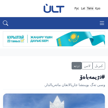
Рус
Lat
Төте
Қаз
كىرىل
لاتىن
تٶتە
#تٷيمەباەۆ
وسى تەگ بويىنشا جاريالانعان ماتەريالدار.