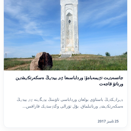
جانسەيٸت تٷيمەباەۆ: ورداباسىعا ٷش بيدٸڭ ەسكەرتكٸشٸن
ورناتۋ قاجەت
بٸرلٸكتٸڭ باستاۋى بولعان ورداباسى تاۋىنىڭ بيٸگٸنە ٷش بيدٸڭ
ەسكەرتكٸشٸ ورناتىلماق. بۇل تۋرالى وڭتٷستٸك قازاقس...
25 تامىز 2017