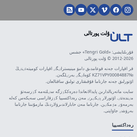
ۇلت پورتالى
قۇرىلتايشى: «Tengri Gold» جشس
2012-2026 © ۇلت پورتالى
قر اقپارات جەنە قوعامدىق دامۋ مينيسترلٸگٸ اقپارات كوميتەتٸنٸڭ
№KZ71VPY00084887 كۋەلٸگٸ بەرٸلگەن.
اۆتورلىق جەنە جارناما قۇقىقتارى تولىق ساقتالعان.
سايت ماتەريالدارىن پايدالانعاندا دەرەككٶزگە سٸلتەمە كٶرسەتۋ
مٸندەتتٸ. اۆتورلار پٸكٸرٸ مەن رەداكتسييا كٶزقاراسى سەيكەس كەلە
بەرمەۋٸ مٷمكٸن. جارناما مەن حابارلاندىرۋلاردىڭ مازمۇنىنا جارناما
بەرۋشٸ جاۋاپتى.
رەداكتسييا