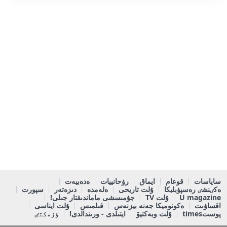
ساياسات
قوعام
ايماق
رۋحانييات
ەدەبيەت
ەكٸنشٸ رەسپۋبليكا
ۇلت تاريحى
ەلەمدە
دىزەتەر
سپورت
U magazine
ۇلت TV
جۇمىسشى ماماندىقتار جىلى!
اقساۋىت
ەكونوميكا جەنە بيزنەس
قىلمىس
ۇلت ايناسى
پوستtimes
ۇلت وبەكتيۆ
ايتىلدى - ورىندالدى!
ٶزەكتٸ