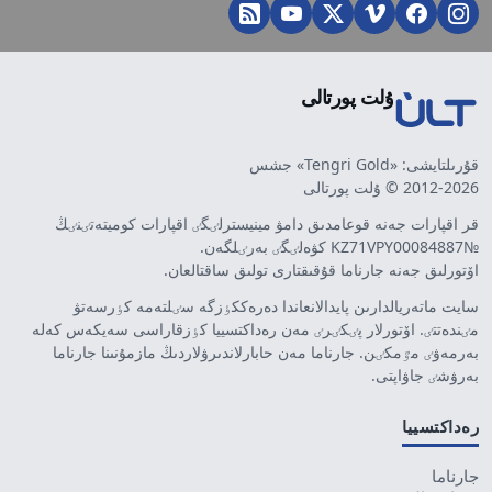
ۇلت پورتالى
قۇرىلتايشى: «Tengri Gold» جشس
2012-2026 © ۇلت پورتالى
قر اقپارات جەنە قوعامدىق دامۋ مينيسترلٸگٸ اقپارات كوميتەتٸنٸڭ
№KZ71VPY00084887 كۋەلٸگٸ بەرٸلگەن.
اۆتورلىق جەنە جارناما قۇقىقتارى تولىق ساقتالعان.
سايت ماتەريالدارىن پايدالانعاندا دەرەككٶزگە سٸلتەمە كٶرسەتۋ
مٸندەتتٸ. اۆتورلار پٸكٸرٸ مەن رەداكتسييا كٶزقاراسى سەيكەس كەلە
بەرمەۋٸ مٷمكٸن. جارناما مەن حابارلاندىرۋلاردىڭ مازمۇنىنا جارناما
بەرۋشٸ جاۋاپتى.
رەداكتسييا
جارناما