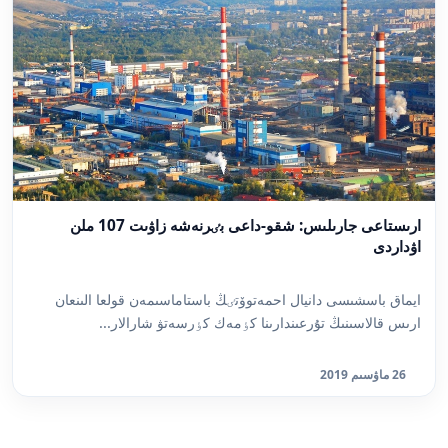
ارىستاعى جارىلىس: شقو-داعى بٸرنەشە زاۋىت 107 ملن
اۋداردى
ايماق باسشىسى دانيال احمەتوۆتٸڭ باستاماسىمەن قولعا الىنعان
ارىس قالاسىنىڭ تۇرعىندارىنا كٶمەك كٶرسەتۋ شارالار...
26 ماۋسىم 2019