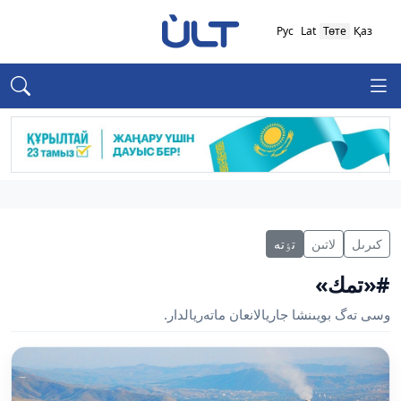
Рус
Lat
Төте
Қаз
كىرىل
لاتىن
تٶتە
#«تمك»
وسى تەگ بويىنشا جاريالانعان ماتەريالدار.