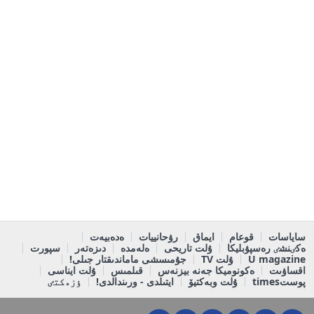
ساياسات
قوعام
ايماق
رۋحانييات
ەدەبيەت
ەكٸنشٸ رەسپۋبليكا
ۇلت تاريحى
ەلەمدە
دىزەتەر
سپورت
U magazine
ۇلت TV
جۇمىسشى ماماندىقتار جىلى!
اقساۋىت
ەكونوميكا جەنە بيزنەس
قىلمىس
ۇلت ايناسى
پوستtimes
ۇلت وبەكتيۆ
ايتىلدى - ورىندالدى!
ٶزەكتٸ