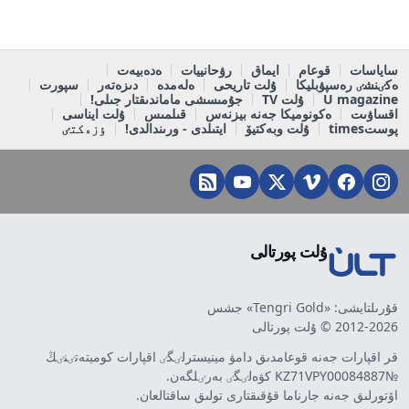
ساياسات
قوعام
ايماق
رۋحانييات
ەدەبيەت
ەكٸنشٸ رەسپۋبليكا
ۇلت تاريحى
ەلەمدە
دىزەتەر
سپورت
U magazine
ۇلت TV
جۇمىسشى ماماندىقتار جىلى!
اقساۋىت
ەكونوميكا جەنە بيزنەس
قىلمىس
ۇلت ايناسى
پوستtimes
ۇلت وبەكتيۆ
ايتىلدى - ورىندالدى!
ٶزەكتٸ
ۇلت پورتالى
قۇرىلتايشى: «Tengri Gold» جشس
2012-2026 © ۇلت پورتالى
قر اقپارات جەنە قوعامدىق دامۋ مينيسترلٸگٸ اقپارات كوميتەتٸنٸڭ
№KZ71VPY00084887 كۋەلٸگٸ بەرٸلگەن.
اۆتورلىق جەنە جارناما قۇقىقتارى تولىق ساقتالعان.