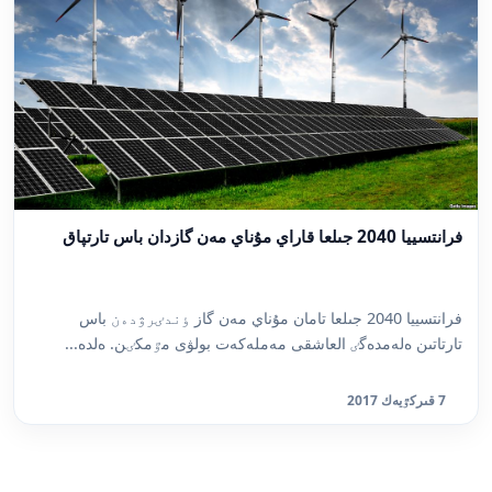
فرانتسييا 2040 جىلعا قاراي مۇناي مەن گازدان باس تارتپاق
فرانتسييا 2040 جىلعا تامان مۇناي مەن گاز ٶندٸرۋدەن باس
تارتاتىن ەلەمدەگٸ العاشقى مەملەكەت بولۋى مٷمكٸن. ەلدە...
7 قىركٷيەك 2017