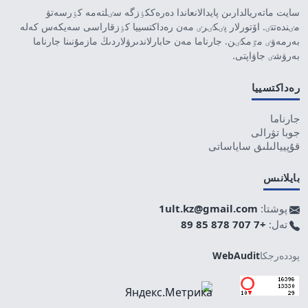
سايت ماتەريالدارىن پايدالانعاندا دەرەككٶزگە سٸلتەمە كٶرسەتۋ
مٸندەتتٸ. اۆتورلار پٸكٸرٸ مەن رەداكتسييا كٶزقاراسى سەيكەس كەلە
بەرمەۋٸ مٷمكٸن. جارناما مەن حابارلاندىرۋلاردىڭ مازمۇنىنا جارناما
بەرۋشٸ جاۋاپتى.
رەداكتسييا
جارناما
جوبا تۋرالى
قۇپييالىلىق ساياساتى
بايلانىس
پوشتا:
1ult.kz@gmail.com
تەل:
+7 707 878 85 89
پوددەرجكا
WebAudit