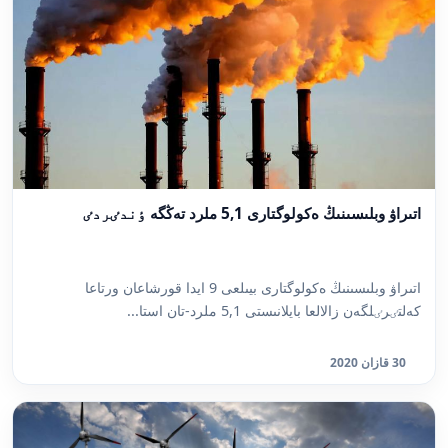
اتىراۋ وبلىسىنىڭ ەكولوگتارى 5,1 ملرد تەڭگە ٶندٸردٸ
اتىراۋ وبلىسىنىڭ ەكولوگتارى بيىلعى 9 ايدا قورشاعان ورتاعا
كەلتٸرٸلگەن زالالعا بايلانىستى 5,1 ملرد-تان استا...
30 قازان 2020