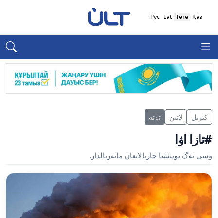
Рус
Lat
Төте
Қаз
كىرىل
لاتىن
تٶتە
#تازا اۋا
وسى تەگ بويىنشا جاريالانعان ماتەريالدار.