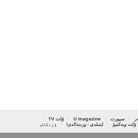
ر
سپورت
U magazine
ۇلت TV
ۇلت وبەكتيۆ
ايتىلدى - ورىندالدى!
ٶزەكتٸ