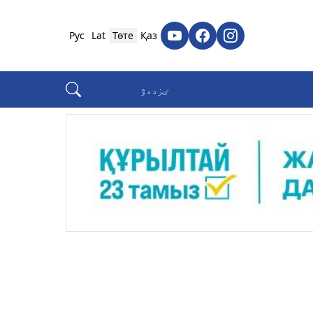
Рус
Lat
Төте
Қаз