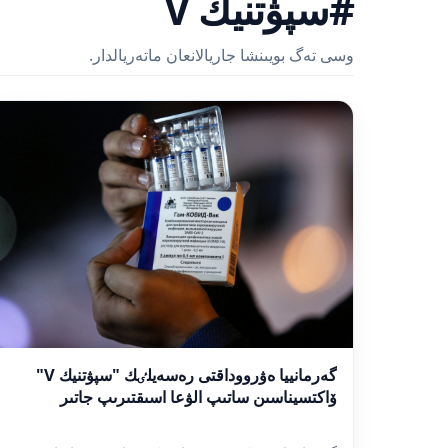
#سپۋتنيك V
وسى تەگ بويىنشا جاريالانعان ماتەريالدار.
گەرمانييا ەۋرووداقتى رەسەيلٸك "سپۋتنيك V"
ۆاكتسيناسىن ساتىپ الۋعا اسىقتىرىپ جاتىر