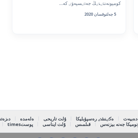
كومپونەنتٸنٸڭ جەتٸسپەۋٸ كە...
5 جەلتوقسان 2020
دەبيەت
ەكٸنشٸ رەسپۋبليكا
ۇلت تاريحى
ەلەمدە
دىزەتە
وميكا جەنە بيزنەس
قىلمىس
ۇلت ايناسى
پوستtimes