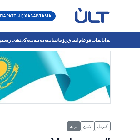
ПАРАТТЫҚ ХАБАРЛАМА
ساياسات
قوعام
ايماق
رۋحانييات
ەدەبيەت
ەكٸنشٸ رەسپۋب
كىرىل
لاتىن
تٶتە