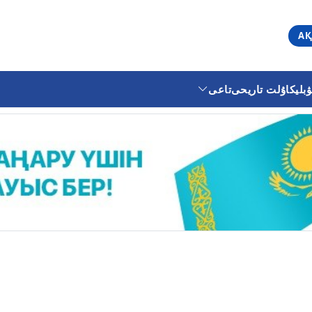
АҚ
ليكا
ۇلت تاريحى
تاعى