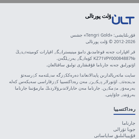
ۇلت پورتالى
قۇرىلتايشى: «Tengri Gold» جشس
2012-2026 © ۇلت پورتالى
قر اقپارات جەنە قوعامدىق دامۋ مينيسترلٸگٸ اقپارات كوميتەتٸنٸڭ
№KZ71VPY00084887 كۋەلٸگٸ بەرٸلگەن.
اۆتورلىق جەنە جارناما قۇقىقتارى تولىق ساقتالعان.
سايت ماتەريالدارىن پايدالانعاندا دەرەككٶزگە سٸلتەمە كٶرسەتۋ
مٸندەتتٸ. اۆتورلار پٸكٸرٸ مەن رەداكتسييا كٶزقاراسى سەيكەس كەلە
بەرمەۋٸ مٷمكٸن. جارناما مەن حابارلاندىرۋلاردىڭ مازمۇنىنا جارناما
بەرۋشٸ جاۋاپتى.
رەداكتسييا
جارناما
جوبا تۋرالى
قۇپييالىلىق ساياساتى