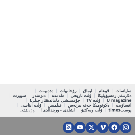
ساياسات
قوعام
ايماق
رۋحانييات
ەدەبيەت
ەكٸنشٸ رەسپۋبليكا
ۇلت تاريحى
ەلەمدە
دىزەتەر
سپورت
U magazine
ۇلت TV
جۇمىسشى ماماندىقتار جىلى!
اقساۋىت
ەكونوميكا جەنە بيزنەس
قىلمىس
ۇلت ايناسى
پوستtimes
ۇلت وبەكتيۆ
ايتىلدى - ورىندالدى!
ٶزەكتٸ