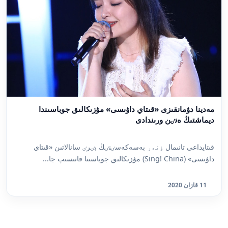
مەدينا دۋمانقىزى «قىتاي داۋىسى» مۋزىكالىق جوباسىندا
ديماشتىڭ ەنٸن ورىندادى
قىتايداعى تانىمال ٶنەر بەسەكەسٸنٸڭ بٸرٸ سانالاتىن «قىتاي
داۋىسى» (Sing! China) مۋزىكالىق جوباسىنا قاتىسىپ جا...
11 قازان 2020