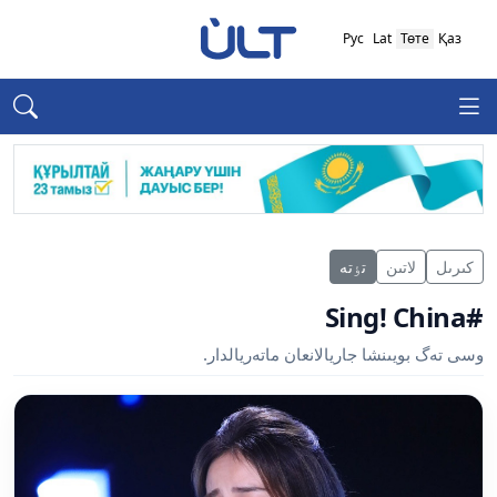
Рус
Lat
Төте
Қаз
كىرىل
لاتىن
تٶتە
#Sing! China
وسى تەگ بويىنشا جاريالانعان ماتەريالدار.