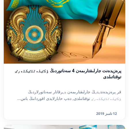
پرەزيدەنت جارلىقتارىمەن 4 سەناتوردىڭ ٶكٸلەتتٸكتەرٸ
توقتاتىلدى
قر پرەزيدەنتٸنٸڭ جارلىقتارىمەن بٸرقاتار سەناتورلاردىڭ
ٶكٸلەتتٸكتەرٸ توقتاتىلدى, دەپ حابارلايدى اقوردانىڭ باس...
12 تامىز 2019