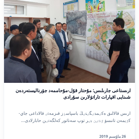
ارىستاعى جارىلىس: مۇحتار قۇل-مۇحاممەد جۋرناليستەردەن
شىنايى اقپارات تاراتۋلارىن سۇرادى
ارىس قالالىق ەكٸمدٸگٸنٸڭ باسپاسٶز قىزمەتٸ قالاداعى جاي-
كٷيمەن تانىسۋ ٷشٸن بٸر توپ سەناتور كەلگەنٸن حابارلادى...
26 ماۋسىم 2019