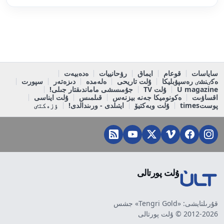
ساياسات
قوعام
ايماق
رۋحانييات
ەدەبيەت
ەكٸنشٸ رەسپۋبليكا
ۇلت تاريحى
ەلەمدە
دىزەتەر
سپورت
U magazine
ۇلت TV
جۇمىسشى ماماندىقتار جىلى!
اقساۋىت
ەكونوميكا جەنە بيزنەس
قىلمىس
ۇلت ايناسى
پوستtimes
ۇلت وبەكتيۆ
ايتىلدى - ورىندالدى!
ٶزەكتٸ
ۇلت پورتالى
قۇرىلتايشى: «Tengri Gold» جشس
2012-2026 © ۇلت پورتالى