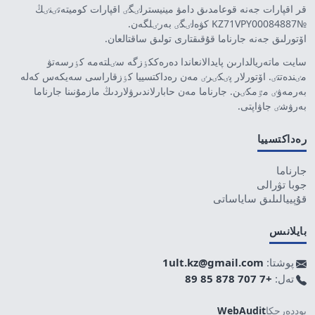
قر اقپارات جەنە قوعامدىق دامۋ مينيسترلٸگٸ اقپارات كوميتەتٸنٸڭ
№KZ71VPY00084887 كۋەلٸگٸ بەرٸلگەن.
اۆتورلىق جەنە جارناما قۇقىقتارى تولىق ساقتالعان.
سايت ماتەريالدارىن پايدالانعاندا دەرەككٶزگە سٸلتەمە كٶرسەتۋ
مٸندەتتٸ. اۆتورلار پٸكٸرٸ مەن رەداكتسييا كٶزقاراسى سەيكەس كەلە
بەرمەۋٸ مٷمكٸن. جارناما مەن حابارلاندىرۋلاردىڭ مازمۇنىنا جارناما
بەرۋشٸ جاۋاپتى.
رەداكتسييا
جارناما
جوبا تۋرالى
قۇپييالىلىق ساياساتى
بايلانىس
پوشتا:
1ult.kz@gmail.com
تەل:
+7 707 878 85 89
پوددەرجكا
WebAudit