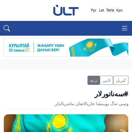
Рус
Lat
Төте
Қаз
كىرىل
لاتىن
تٶتە
#سەناتورلار
وسى تەگ بويىنشا جاريالانعان ماتەريالدار.