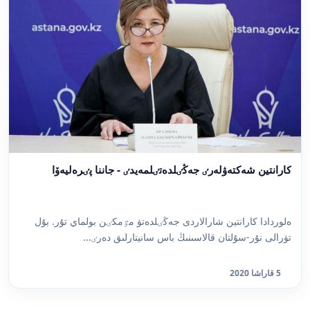
كارانتين شەكتەۋلەرٸ جەڭٸلدەتٸلمەيدٸ - جاننا پٸرەليەۆا
ەلوردادا كارانتين شارالاردى جەڭٸلدەتۋ مٷمكٸن بولماي تۇر. بۇل
تۋرالى نۇر-سۇلتان قالاسىنىڭ باس سانيتارلىق دەرٸ...
5 قاراشا 2020