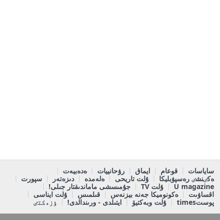
ساياسات
قوعام
ايماق
رۋحانييات
ەدەبيەت
ەكٸنشٸ رەسپۋبليكا
ۇلت تاريحى
ەلەمدە
دىزەتەر
سپورت
U magazine
ۇلت TV
جۇمىسشى ماماندىقتار جىلى!
اقساۋىت
ەكونوميكا جەنە بيزنەس
قىلمىس
ۇلت ايناسى
پوستtimes
ۇلت وبەكتيۆ
ايتىلدى - ورىندالدى!
ٶزەكتٸ