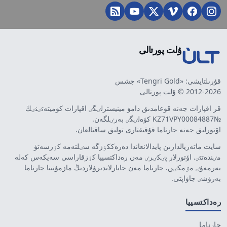
ۇلت پورتالى
قۇرىلتايشى: «Tengri Gold» جشس
2012-2026 © ۇلت پورتالى
قر اقپارات جەنە قوعامدىق دامۋ مينيسترلٸگٸ اقپارات كوميتەتٸنٸڭ
№KZ71VPY00084887 كۋەلٸگٸ بەرٸلگەن.
اۆتورلىق جەنە جارناما قۇقىقتارى تولىق ساقتالعان.
سايت ماتەريالدارىن پايدالانعاندا دەرەككٶزگە سٸلتەمە كٶرسەتۋ
مٸندەتتٸ. اۆتورلار پٸكٸرٸ مەن رەداكتسييا كٶزقاراسى سەيكەس كەلە
بەرمەۋٸ مٷمكٸن. جارناما مەن حابارلاندىرۋلاردىڭ مازمۇنىنا جارناما
بەرۋشٸ جاۋاپتى.
رەداكتسييا
جارناما