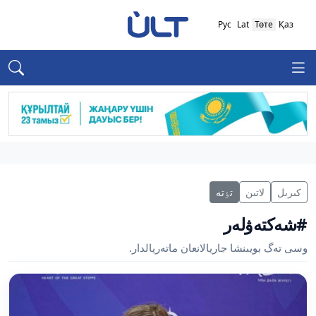
Рус
Lat
Төте
Қаз
كىرىل
لاتىن
تٶتە
#شەكتەۋلەر
وسى تەگ بويىنشا جاريالانعان ماتەريالدار.