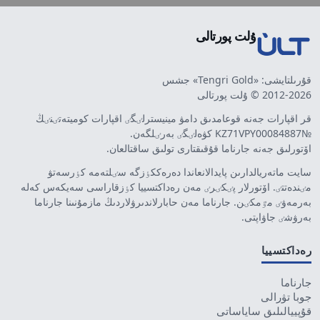
ۇلت پورتالى
قۇرىلتايشى: «Tengri Gold» جشس
2012-2026 © ۇلت پورتالى
قر اقپارات جەنە قوعامدىق دامۋ مينيسترلٸگٸ اقپارات كوميتەتٸنٸڭ
№KZ71VPY00084887 كۋەلٸگٸ بەرٸلگەن.
اۆتورلىق جەنە جارناما قۇقىقتارى تولىق ساقتالعان.
سايت ماتەريالدارىن پايدالانعاندا دەرەككٶزگە سٸلتەمە كٶرسەتۋ
مٸندەتتٸ. اۆتورلار پٸكٸرٸ مەن رەداكتسييا كٶزقاراسى سەيكەس كەلە
بەرمەۋٸ مٷمكٸن. جارناما مەن حابارلاندىرۋلاردىڭ مازمۇنىنا جارناما
بەرۋشٸ جاۋاپتى.
رەداكتسييا
جارناما
جوبا تۋرالى
قۇپييالىلىق ساياساتى