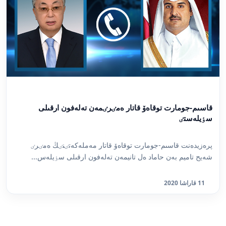
قاسىم-جومارت توقاەۆ قاتار ەمٸرٸمەن تەلەفون ارقىلى
سٶيلەستٸ
پرەزيدەنت قاسىم-جومارت توقاەۆ قاتار مەملەكەتٸنٸڭ ەمٸرٸ
شەيح تاميم بەن حاماد ەل تانيمەن تەلەفون ارقىلى سٶيلەس...
11 قاراشا 2020