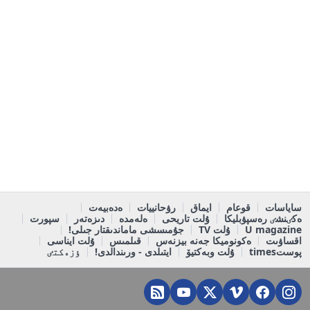
ساياسات
قوعام
ايماق
رۋحانييات
ەدەبيەت
ەكٸنشٸ رەسپۋبليكا
ۇلت تاريحى
ەلەمدە
دىزەتەر
سپورت
U magazine
ۇلت TV
جۇمىسشى ماماندىقتار جىلى!
اقساۋىت
ەكونوميكا جەنە بيزنەس
قىلمىس
ۇلت ايناسى
پوستtimes
ۇلت وبەكتيۆ
ايتىلدى - ورىندالدى!
ٶزەكتٸ