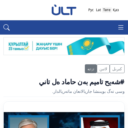
Рус
Lat
Төте
Қаз
كىرىل
لاتىن
تٶتە
#شەيح تاميم بەن حاماد ەل تاني
وسى تەگ بويىنشا جاريالانعان ماتەريالدار.