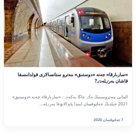
«سارىارقا» جەنە «دوستىق» مەترو ستانسالارى قولدانىسقا
قاشان بەرٸلەدٸ?
الماتى مەتروسىنىڭ ەكٸ جاڭا بەكەتٸ - «سارىارقا» جەنە «دوستىق»
2021 جىلدىڭ جەلتوقسان ايىندا پايدالانۋعا بەرٸلە...
7 جەلتوقسان 2020