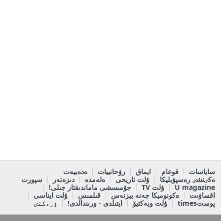
ساياسات
قوعام
ايماق
رۋحانييات
ەدەبيەت
ەكٸنشٸ رەسپۋبليكا
ۇلت تاريحى
ەلەمدە
دىزەتەر
سپورت
U magazine
ۇلت TV
جۇمىسشى ماماندىقتار جىلى!
اقساۋىت
ەكونوميكا جەنە بيزنەس
قىلمىس
ۇلت ايناسى
پوستtimes
ۇلت وبەكتيۆ
ايتىلدى - ورىندالدى!
ٶزەكتٸ