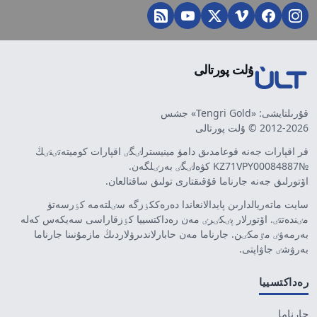
ۇلت پورتالى
قۇرىلتايشى: «Tengri Gold» جشس
2012-2026 © ۇلت پورتالى
قر اقپارات جەنە قوعامدىق دامۋ مينيسترلٸگٸ اقپارات كوميتەتٸنٸڭ
№KZ71VPY00084887 كۋەلٸگٸ بەرٸلگەن.
اۆتورلىق جەنە جارناما قۇقىقتارى تولىق ساقتالعان.
سايت ماتەريالدارىن پايدالانعاندا دەرەككٶزگە سٸلتەمە كٶرسەتۋ
مٸندەتتٸ. اۆتورلار پٸكٸرٸ مەن رەداكتسييا كٶزقاراسى سەيكەس كەلە
بەرمەۋٸ مٷمكٸن. جارناما مەن حابارلاندىرۋلاردىڭ مازمۇنىنا جارناما
بەرۋشٸ جاۋاپتى.
رەداكتسييا
جارناما