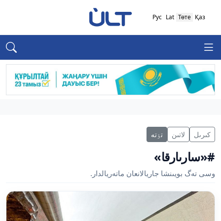
Рус
Lat
Төте
Қаз
كىرىل
لاتىن
تٶتە
#«سارىارقا»
وسى تەگ بويىنشا جاريالانعان ماتەريالدار.