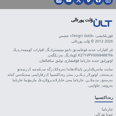
ۇلت پورتالى
قۇرىلتايشى: «Tengri Gold» جشس
2012-2026 © ۇلت پورتالى
قر اقپارات جەنە قوعامدىق دامۋ مينيسترلٸگٸ اقپارات كوميتەتٸنٸڭ
№KZ71VPY00084887 كۋەلٸگٸ بەرٸلگەن.
اۆتورلىق جەنە جارناما قۇقىقتارى تولىق ساقتالعان.
سايت ماتەريالدارىن پايدالانعاندا دەرەككٶزگە سٸلتەمە كٶرسەتۋ
مٸندەتتٸ. اۆتورلار پٸكٸرٸ مەن رەداكتسييا كٶزقاراسى سەيكەس كەلە
بەرمەۋٸ مٷمكٸن. جارناما مەن حابارلاندىرۋلاردىڭ مازمۇنىنا جارناما
بەرۋشٸ جاۋاپتى.
رەداكتسييا
جارناما
جوبا تۋرالى