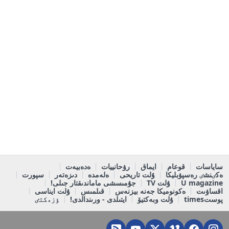
ساياسات
قوعام
ايماق
رۋحانييات
ەدەبيەت
ەكٸنشٸ رەسپۋبليكا
ۇلت تاريحى
ەلەمدە
دىزەتەر
سپورت
U magazine
ۇلت TV
جۇمىسشى ماماندىقتار جىلى!
اقساۋىت
ەكونوميكا جەنە بيزنەس
قىلمىس
ۇلت ايناسى
پوستtimes
ۇلت وبەكتيۆ
ايتىلدى - ورىندالدى!
ٶزەكتٸ