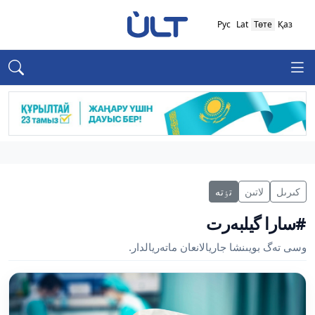
Рус
Lat
Төте
Қаз
كىرىل
لاتىن
تٶتە
#سارا گيلبەرت
وسى تەگ بويىنشا جاريالانعان ماتەريالدار.