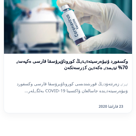
وكسفورد ۋنيۆەرسيتەتٸنٸڭ كوروناۆيرۋسقا قارسى ەكپەسٸ
70% تيٸمدٸ ەكەنٸن كٶرسەتكەن
ٸرٸ زەرتتەۋدٸڭ قورىتىندىسى كوروناۆيرۋسقا قارسى وكسفورد
ۋنيۆەرسيتەتٸندە جاسالعان ۆاكتسينا COVID-19 بەلگٸلەر...
23 قاراشا 2020