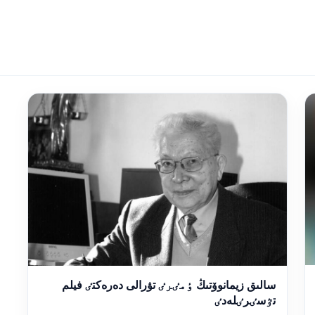
سالىق زيمانوۆتىڭ ٶمٸرٸ تۋرالى دەرەكتٸ فيلم
تٷسٸرٸلەدٸ