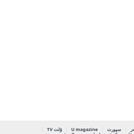
ر
سپورت
U magazine
ۇلت TV