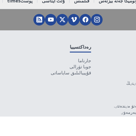
وميكا جەنە بيزنەس
قىلمىس
ۇلت ايناسى
پوستtimes
رەداكتسييا
جارناما
جوبا تۋرالى
قۇپييالىلىق ساياساتى
تٸنٸڭ
ۋ مٸندەتتٸ.
بەرمەۋٸ
رۋشٸ جاۋاپتى.