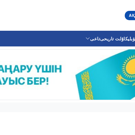
АҚ
ليكا
ۇلت تاريحى
تاعى