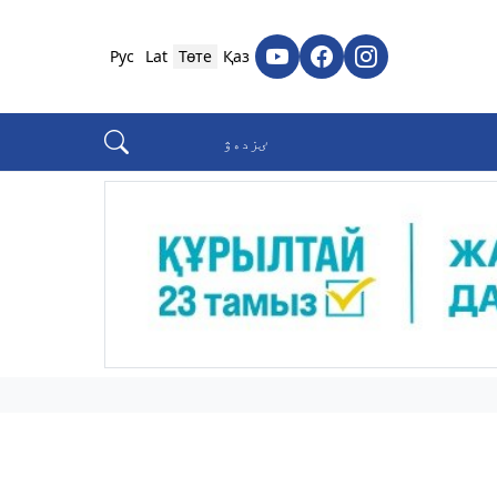
Рус
Lat
Төте
Қаз