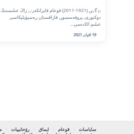
بٷگٸن (1921-2011) قوعام قايراتكەرٸ, زاڭ عىلىمىنىڭ
دوكتورى, پروفەسسور, قازاقستان رەسپۋبليكاسى
عىلىم اكادەمي...
19 اقپان 2021
ساياسات
قوعام
ايماق
رۋحانييات
ە