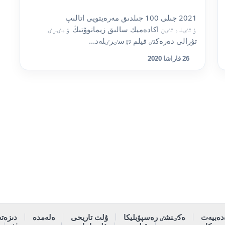
2021 جىلى 100 جىلدىق مەرەيتويى اتالىپ
ٶتٸلەتٸن اكادەميك سالىق زيمانوۆتىڭ ٶمٸرٸ
تۋرالى دەرەكتٸ فيلم تٷسٸرٸلەد...
26 قاراشا 2020
دەبيەت
ەكٸنشٸ رەسپۋبليكا
ۇلت تاريحى
ەلەمدە
دىزەتە