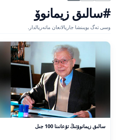
#سالىق زيمانوۆ
وسى تەگ بويىنشا جاريالانعان ماتەريالدار.
سالىق زيمانوۆتىڭ تۋعانىنا 100 جىل