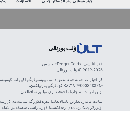
جۇمىسشى ماماندىقتار جىلى!
اقساۋىت
ەكون
ۇلت پورتالى
قۇرىلتايشى: «Tengri Gold» جشس
2012-2026 © ۇلت پورتالى
قر اقپارات جەنە قوعامدىق دامۋ مينيسترلٸگٸ اقپارات كوميتە
№KZ71VPY00084887 كۋەلٸگٸ بەرٸلگەن.
اۆتورلىق جەنە جارناما قۇقىقتارى تولىق ساقتالعان.
سايت ماتەريالدارىن پايدالانعاندا دەرەككٶزگە سٸلتەمە كٶرسەت
اۆتورلار پٸكٸرٸ مەن رەداكتسييا كٶزقاراسى سەيكەس كەلە 
مٷمكٸن. جارناما مەن حابارلاندىرۋلاردىڭ مازمۇنىنا جارناما بە