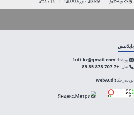
ۇلت وبەكتيۆ
ايتىلدى - ورىندالدى!
ٶزەكتٸ
بايلانىس
پوشتا:
1ult.kz@gmail.com
تەل:
+7 707 878 85 89
پوددەرجكا
WebAudit