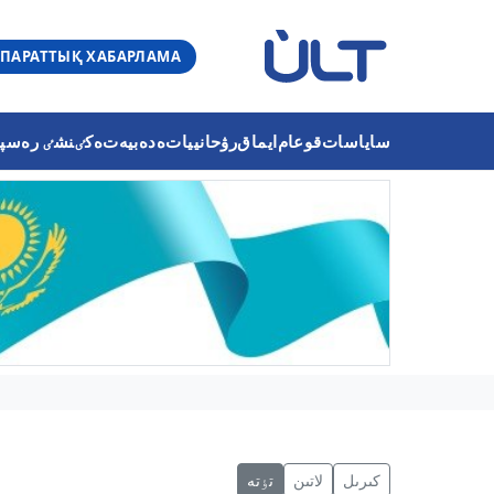
ПАРАТТЫҚ ХАБАРЛАМА
ساياسات
قوعام
ايماق
رۋحانييات
ەدەبيەت
ەكٸنشٸ رەسپۋب
كىرىل
لاتىن
تٶتە