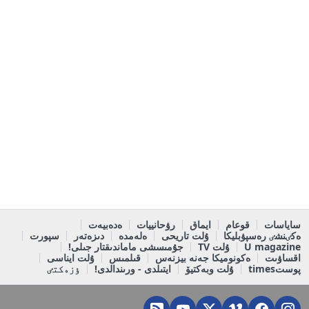
ساياسات
قوعام
ايماق
رۋحانييات
ەدەبيەت
ەكٸنشٸ رەسپۋبليكا
ۇلت تاريحى
ەلەمدە
دىزەتەر
سپورت
U magazine
ۇلت TV
جۇمىسشى ماماندىقتار جىلى!
اقساۋىت
ەكونوميكا جەنە بيزنەس
قىلمىس
ۇلت ايناسى
پوستtimes
ۇلت وبەكتيۆ
ايتىلدى - ورىندالدى!
ٶزەكتٸ