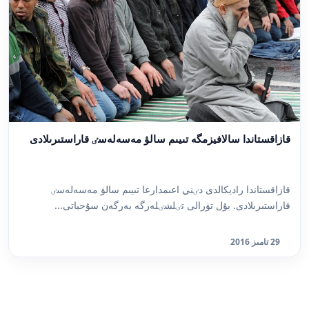
قازاقستاندا سالافيزمگە تىيىم سالۋ مەسەلەسٸ قاراستىرىلادى
قازاقستاندا راديكالدى دٸني اعىمدارعا تىيىم سالۋ مەسەلەسٸ
قاراستىرىلادى. بۇل تۋرالى تٸلشٸلەرگە بەرگەن سۇحباتى...
29 تامىز 2016