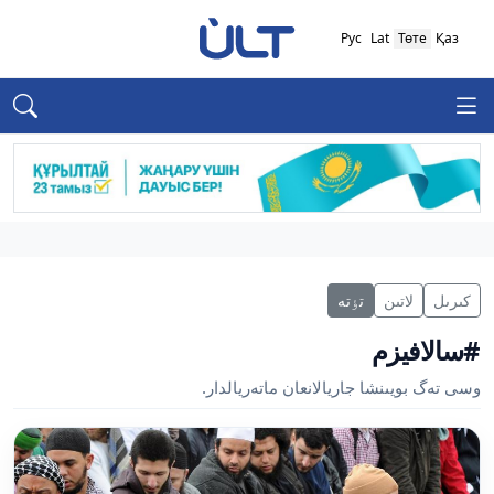
Рус
Lat
Төте
Қаз
كىرىل
لاتىن
تٶتە
#سالافيزم
وسى تەگ بويىنشا جاريالانعان ماتەريالدار.