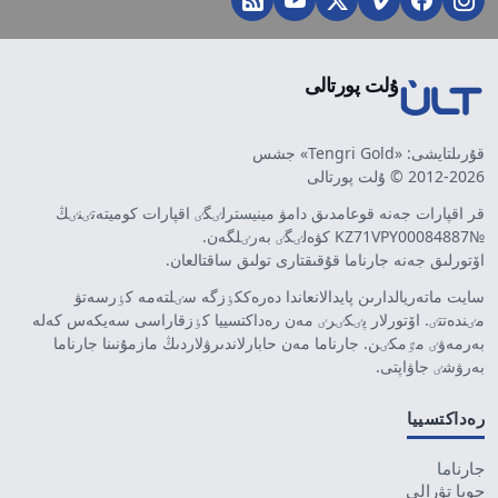
ۇلت پورتالى
قۇرىلتايشى: «Tengri Gold» جشس
2012-2026 © ۇلت پورتالى
قر اقپارات جەنە قوعامدىق دامۋ مينيسترلٸگٸ اقپارات كوميتەتٸنٸڭ
№KZ71VPY00084887 كۋەلٸگٸ بەرٸلگەن.
اۆتورلىق جەنە جارناما قۇقىقتارى تولىق ساقتالعان.
سايت ماتەريالدارىن پايدالانعاندا دەرەككٶزگە سٸلتەمە كٶرسەتۋ
مٸندەتتٸ. اۆتورلار پٸكٸرٸ مەن رەداكتسييا كٶزقاراسى سەيكەس كەلە
بەرمەۋٸ مٷمكٸن. جارناما مەن حابارلاندىرۋلاردىڭ مازمۇنىنا جارناما
بەرۋشٸ جاۋاپتى.
رەداكتسييا
جارناما
جوبا تۋرالى