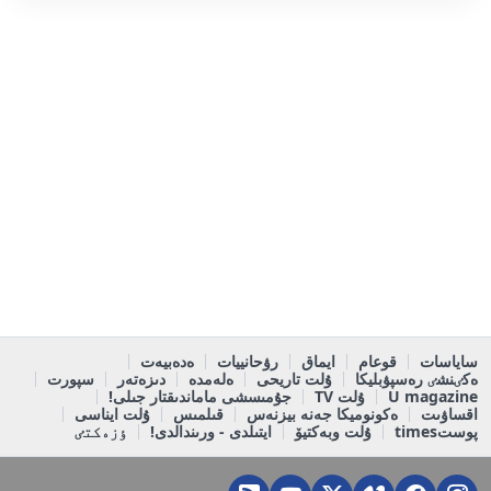
ساياسات
قوعام
ايماق
رۋحانييات
ەدەبيەت
ەكٸنشٸ رەسپۋبليكا
ۇلت تاريحى
ەلەمدە
دىزەتەر
سپورت
U magazine
ۇلت TV
جۇمىسشى ماماندىقتار جىلى!
اقساۋىت
ەكونوميكا جەنە بيزنەس
قىلمىس
ۇلت ايناسى
پوستtimes
ۇلت وبەكتيۆ
ايتىلدى - ورىندالدى!
ٶزەكتٸ