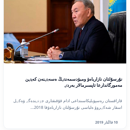
نۇرسۇلتان نازارباەۆ ومبۋدسمەننٸڭ ەسەبٸنەن كەيٸن
مەمورگاندارعا تاپسىرمالار بەردٸ
قازاقستان رەسپۋبليكاسىنداعى ادام قۇقىقتارى جٶنٸندەگٸ ۋەكٸل
اسقار شەكٸروۆ ەلباسى نۇرسۇلتان نازارباەۆقا 2018...
10 قاڭتار 2019