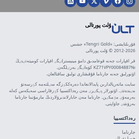
ۇلت پورتالى
قۇرىلتايشى: «Tengri Gold» جشس
2012-2026 © ۇلت پورتالى
قر اقپارات جەنە قوعامدىق دامۋ مينيسترلٸگٸ اقپارات كوميتەتٸنٸڭ
№KZ71VPY00084887 كۋەلٸگٸ بەرٸلگەن.
اۆتورلىق جەنە جارناما قۇقىقتارى تولىق ساقتالعان.
سايت ماتەريالدارىن پايدالانعاندا دەرەككٶزگە سٸلتەمە كٶرسەتۋ
مٸندەتتٸ. اۆتورلار پٸكٸرٸ مەن رەداكتسييا كٶزقاراسى سەيكەس كەلە
بەرمەۋٸ مٷمكٸن. جارناما مەن حابارلاندىرۋلاردىڭ مازمۇنىنا جارناما
بەرۋشٸ جاۋاپتى.
رەداكتسييا
جارناما
جوبا تۋرالى