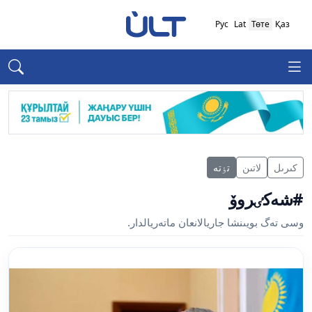
Рус
Lat
Төте
Қаз
كىرىل
لاتىن
تٶتە
#شەكٸروۆ
وسى تەگ بويىنشا جاريالانعان ماتەريالدار.