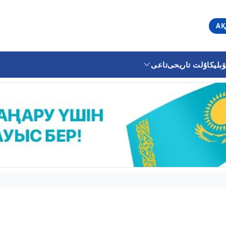
АҚ
ليكا
ۇلت تاريحى
تاعى