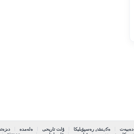
دەبيەت
ەكٸنشٸ رەسپۋبليكا
ۇلت تاريحى
ەلەمدە
دىزەتە