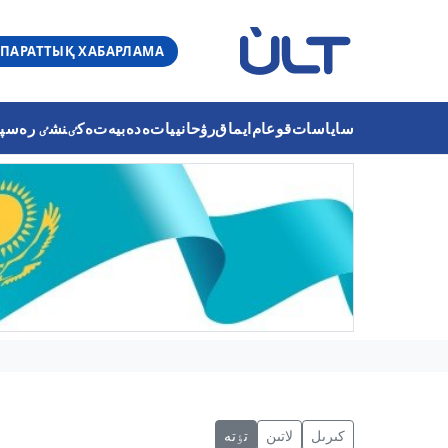
ПАРАТТЫҚ ХАБАРЛАМА
ساياسات
قوعام
ايماق
رۋحانييات
ەدەبيەت
ەكٸنشٸ رەسپۋب
كىرىل
لاتىن
تٶتە