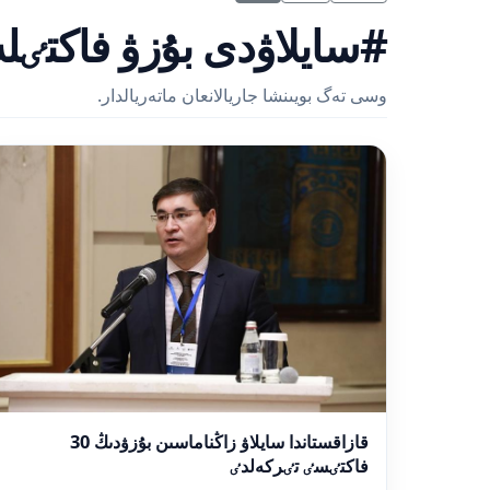
#سايلاۋدى بۇزۋ فاكتٸل
وسى تەگ بويىنشا جاريالانعان ماتەريالدار.
قازاقستاندا سايلاۋ زاڭناماسىن بۇزۋدىڭ 30
فاكتٸسٸ تٸركەلدٸ