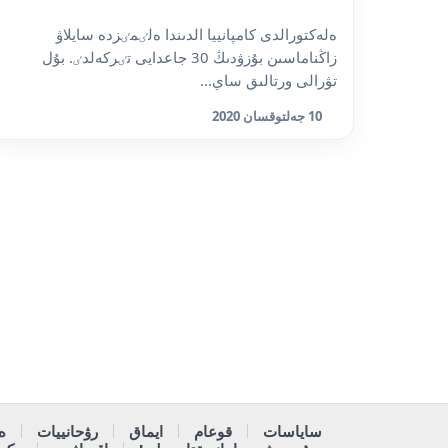
ەلەكتورالدى كامپانييا الدىندا ەلٸمٸزدە سايلاۋ
زاڭناماسىن بۇزۋدىڭ 30 جاعدايى تٸركەلدٸ. بۇل
تۋرالى ورتالىق ساي...
10 جەلتوقسان 2020
ساياسات
قوعام
ايماق
رۋحانييات
ە