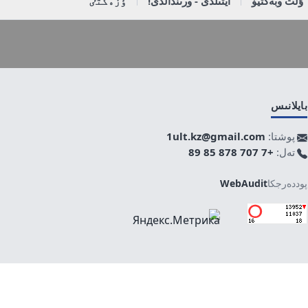
ۇلت وبەكتيۆ
ايتىلدى - ورىندالدى!
ٶزەكتٸ
بايلانىس
پوشتا:
1ult.kz@gmail.com
تەل:
+7 707 878 85 89
پوددەرجكا
WebAudit