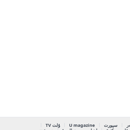
ر
سپورت
U magazine
ۇلت TV