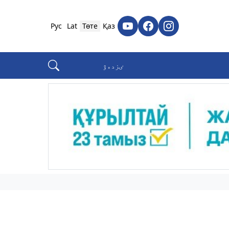
Рус
Lat
Төте
Қаз