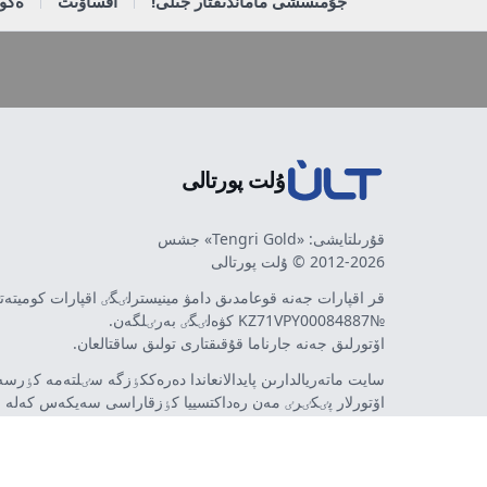
جۇمىسشى ماماندىقتار جىلى!
اقساۋىت
ەكون
ۇلت پورتالى
قۇرىلتايشى: «Tengri Gold» جشس
2012-2026 © ۇلت پورتالى
قر اقپارات جەنە قوعامدىق دامۋ مينيسترلٸگٸ اقپارات كوميتە
№KZ71VPY00084887 كۋەلٸگٸ بەرٸلگەن.
اۆتورلىق جەنە جارناما قۇقىقتارى تولىق ساقتالعان.
سايت ماتەريالدارىن پايدالانعاندا دەرەككٶزگە سٸلتەمە كٶرسەت
اۆتورلار پٸكٸرٸ مەن رەداكتسييا كٶزقاراسى سەيكەس كەلە 
مٷمكٸن. جارناما مەن حابارلاندىرۋلاردىڭ مازمۇنىنا جارناما بە