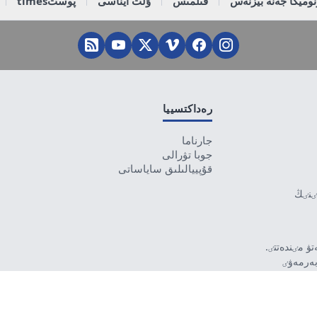
وميكا جەنە بيزنەس
قىلمىس
ۇلت ايناسى
پوستtimes
رەداكتسييا
جارناما
جوبا تۋرالى
قۇپييالىلىق ساياساتى
تٸنٸڭ
ۋ مٸندەتتٸ.
بەرمەۋٸ
رۋشٸ جاۋاپتى.