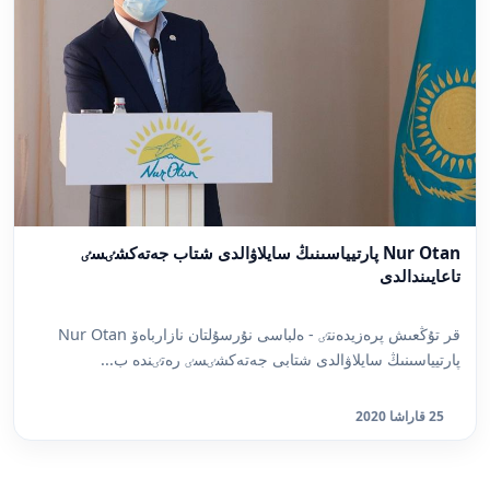
Nur Otan پارتيياسىنىڭ سايلاۋالدى شتاب جەتەكشٸسٸ
تاعايىندالدى
قر تۇڭعىش پرەزيدەنتٸ - ەلباسى نۇرسۇلتان نازارباەۆ Nur Otan
پارتيياسىنىڭ سايلاۋالدى شتابى جەتەكشٸسٸ رەتٸندە ب...
25 قاراشا 2020