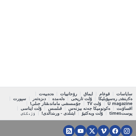
ساياسات
قوعام
ايماق
رۋحانييات
ەدەبيەت
ەكٸنشٸ رەسپۋبليكا
ۇلت تاريحى
ەلەمدە
دىزەتەر
سپورت
U magazine
ۇلت TV
جۇمىسشى ماماندىقتار جىلى!
اقساۋىت
ەكونوميكا جەنە بيزنەس
قىلمىس
ۇلت ايناسى
پوستtimes
ۇلت وبەكتيۆ
ايتىلدى - ورىندالدى!
ٶزەكتٸ