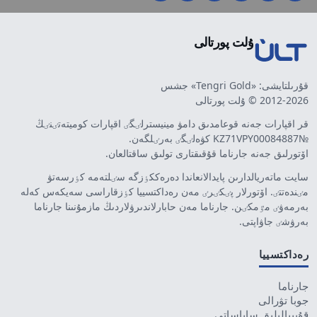
ۇلت پورتالى
قۇرىلتايشى: «Tengri Gold» جشس
2012-2026 © ۇلت پورتالى
قر اقپارات جەنە قوعامدىق دامۋ مينيسترلٸگٸ اقپارات كوميتەتٸنٸڭ
№KZ71VPY00084887 كۋەلٸگٸ بەرٸلگەن.
اۆتورلىق جەنە جارناما قۇقىقتارى تولىق ساقتالعان.
سايت ماتەريالدارىن پايدالانعاندا دەرەككٶزگە سٸلتەمە كٶرسەتۋ
مٸندەتتٸ. اۆتورلار پٸكٸرٸ مەن رەداكتسييا كٶزقاراسى سەيكەس كەلە
بەرمەۋٸ مٷمكٸن. جارناما مەن حابارلاندىرۋلاردىڭ مازمۇنىنا جارناما
بەرۋشٸ جاۋاپتى.
رەداكتسييا
جارناما
جوبا تۋرالى
قۇپييالىلىق ساياساتى