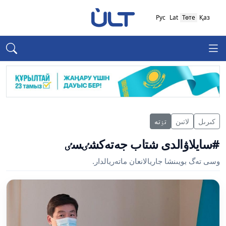
Рус
Lat
Төте
Қаз
كىرىل
لاتىن
تٶتە
#سايلاۋالدى شتاب جەتەكشٸسٸ
وسى تەگ بويىنشا جاريالانعان ماتەريالدار.