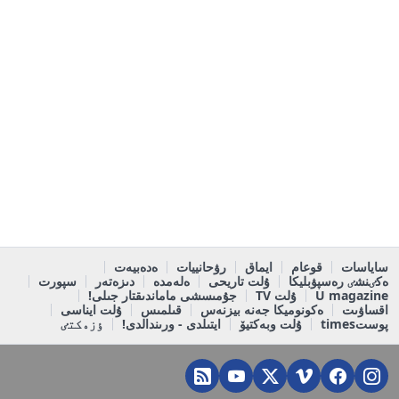
ساياسات
قوعام
ايماق
رۋحانييات
ەدەبيەت
ەكٸنشٸ رەسپۋبليكا
ۇلت تاريحى
ەلەمدە
دىزەتەر
سپورت
U magazine
ۇلت TV
جۇمىسشى ماماندىقتار جىلى!
اقساۋىت
ەكونوميكا جەنە بيزنەس
قىلمىس
ۇلت ايناسى
پوستtimes
ۇلت وبەكتيۆ
ايتىلدى - ورىندالدى!
ٶزەكتٸ