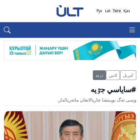
Рус
Lat
Төте
Қаз
كىرىل
لاتىن
تٶتە
#ساياسي جٷيە
وسى تەگ بويىنشا جاريالانعان ماتەريالدار.