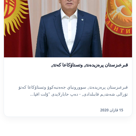
قىرعىزستان پرەزيدەنتٸ وتستاۆكاعا كەتتٸ
قىرعىزستان پرەزيدەنتٸ سوورونباي جەەنبەكوۆ وتستاۆكاعا كەتۋ
تۋرالى شەشٸم قابىلدادى, - دەپ حابارلايدى "ۇلت اقپا...
15 قازان 2020