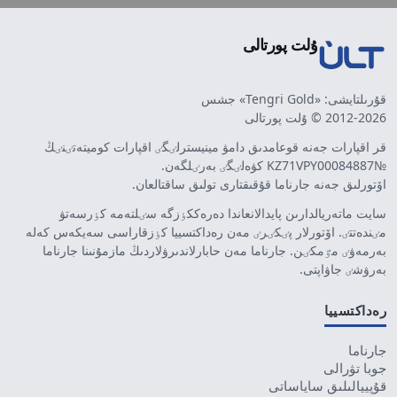
ۇلت پورتالى
قۇرىلتايشى: «Tengri Gold» جشس
2012-2026 © ۇلت پورتالى
قر اقپارات جەنە قوعامدىق دامۋ مينيسترلٸگٸ اقپارات كوميتەتٸنٸڭ
№KZ71VPY00084887 كۋەلٸگٸ بەرٸلگەن.
اۆتورلىق جەنە جارناما قۇقىقتارى تولىق ساقتالعان.
سايت ماتەريالدارىن پايدالانعاندا دەرەككٶزگە سٸلتەمە كٶرسەتۋ
مٸندەتتٸ. اۆتورلار پٸكٸرٸ مەن رەداكتسييا كٶزقاراسى سەيكەس كەلە
بەرمەۋٸ مٷمكٸن. جارناما مەن حابارلاندىرۋلاردىڭ مازمۇنىنا جارناما
بەرۋشٸ جاۋاپتى.
رەداكتسييا
جارناما
جوبا تۋرالى
قۇپييالىلىق ساياساتى