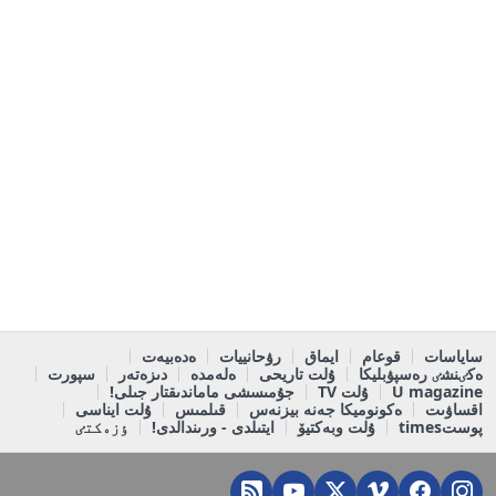
ساياسات
قوعام
ايماق
رۋحانييات
ەدەبيەت
ەكٸنشٸ رەسپۋبليكا
ۇلت تاريحى
ەلەمدە
دىزەتەر
سپورت
U magazine
ۇلت TV
جۇمىسشى ماماندىقتار جىلى!
اقساۋىت
ەكونوميكا جەنە بيزنەس
قىلمىس
ۇلت ايناسى
پوستtimes
ۇلت وبەكتيۆ
ايتىلدى - ورىندالدى!
ٶزەكتٸ