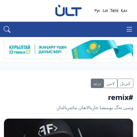
Рус
Lat
Төте
Қаз
كىرىل
لاتىن
تٶتە
#remix
وسى تەگ بويىنشا جاريالانعان ماتەريالدار.