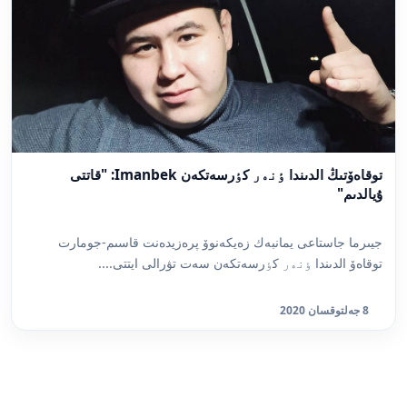
توقاەۆتىڭ الدىندا ٶنەر كٶرسەتكەن Imanbek: "قاتتى
ۇيالدىم"
جيىرما جاستاعى يمانبەك زەيكەنوۆ پرەزيدەنت قاسىم-جومارت
توقاەۆ الدىندا ٶنەر كٶرسەتكەن سەت تۋرالى ايتتى....
8 جەلتوقسان 2020