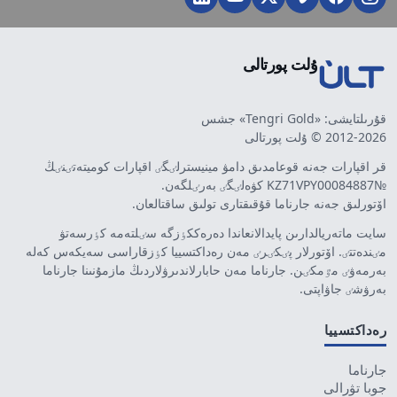
ۇلت پورتالى
قۇرىلتايشى: «Tengri Gold» جشس
2012-2026 © ۇلت پورتالى
قر اقپارات جەنە قوعامدىق دامۋ مينيسترلٸگٸ اقپارات كوميتەتٸنٸڭ
№KZ71VPY00084887 كۋەلٸگٸ بەرٸلگەن.
اۆتورلىق جەنە جارناما قۇقىقتارى تولىق ساقتالعان.
سايت ماتەريالدارىن پايدالانعاندا دەرەككٶزگە سٸلتەمە كٶرسەتۋ
مٸندەتتٸ. اۆتورلار پٸكٸرٸ مەن رەداكتسييا كٶزقاراسى سەيكەس كەلە
بەرمەۋٸ مٷمكٸن. جارناما مەن حابارلاندىرۋلاردىڭ مازمۇنىنا جارناما
بەرۋشٸ جاۋاپتى.
رەداكتسييا
جارناما
جوبا تۋرالى