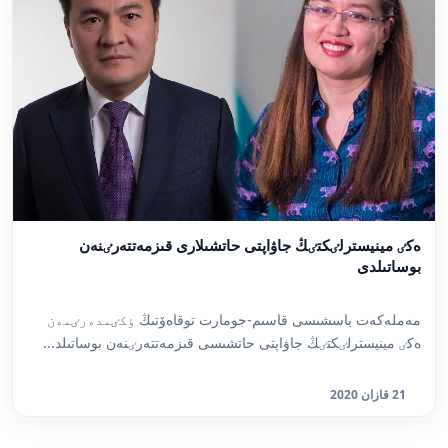
ەكٸ مينيسترلٸكتٸڭ جاۋاپتى حاتشىلارى قىزمەتتەرٸنەن
بوساتىلدى
مەملەكەت باسشىسى قاسىم-جومارت توقاەۆتىڭ ٶكٸمدەرٸمەن
ەكٸ مينيسترلٸكتٸڭ جاۋاپتى حاتشىسى قىزمەتتەرٸنەن بوساتىلد...
21 قازان 2020