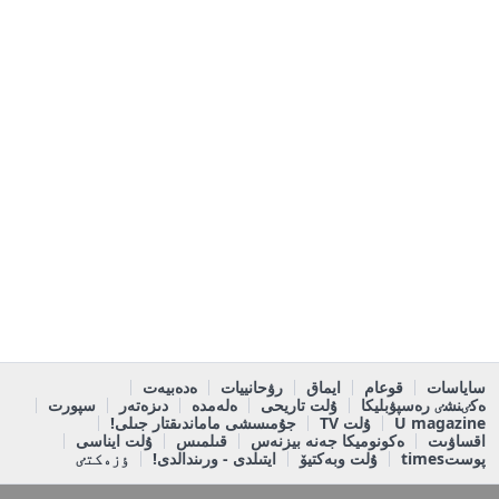
ساياسات
قوعام
ايماق
رۋحانييات
ەدەبيەت
ەكٸنشٸ رەسپۋبليكا
ۇلت تاريحى
ەلەمدە
دىزەتەر
سپورت
U magazine
ۇلت TV
جۇمىسشى ماماندىقتار جىلى!
اقساۋىت
ەكونوميكا جەنە بيزنەس
قىلمىس
ۇلت ايناسى
پوستtimes
ۇلت وبەكتيۆ
ايتىلدى - ورىندالدى!
ٶزەكتٸ