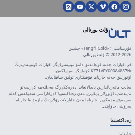
ۇلت پورتالى
قۇرىلتايشى: «Tengri Gold» جشس
2012-2026 © ۇلت پورتالى
قر اقپارات جەنە قوعامدىق دامۋ مينيسترلٸگٸ اقپارات كوميتەتٸنٸڭ
№KZ71VPY00084887 كۋەلٸگٸ بەرٸلگەن.
اۆتورلىق جەنە جارناما قۇقىقتارى تولىق ساقتالعان.
سايت ماتەريالدارىن پايدالانعاندا دەرەككٶزگە سٸلتەمە كٶرسەتۋ
مٸندەتتٸ. اۆتورلار پٸكٸرٸ مەن رەداكتسييا كٶزقاراسى سەيكەس كەلە
بەرمەۋٸ مٷمكٸن. جارناما مەن حابارلاندىرۋلاردىڭ مازمۇنىنا جارناما
بەرۋشٸ جاۋاپتى.
رەداكتسييا
جارناما