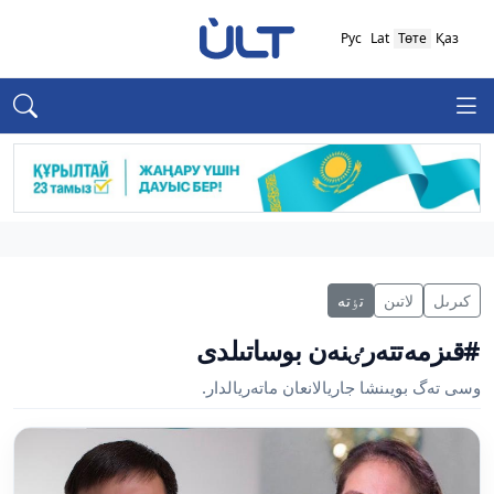
Рус
Lat
Төте
Қаз
كىرىل
لاتىن
تٶتە
#قىزمەتتەرٸنەن بوساتىلدى
وسى تەگ بويىنشا جاريالانعان ماتەريالدار.