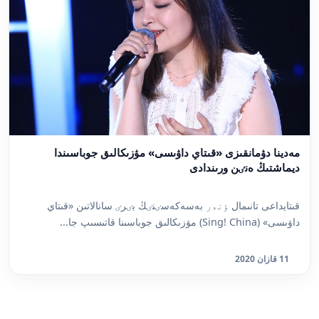
مەدينا دۋمانقىزى «قىتاي داۋىسى» مۋزىكالىق جوباسىندا
ديماشتىڭ ەنٸن ورىندادى
قىتايداعى تانىمال ٶنەر بەسەكەسٸنٸڭ بٸرٸ سانالاتىن «قىتاي
داۋىسى» (Sing! China) مۋزىكالىق جوباسىنا قاتىسىپ جا...
11 قازان 2020