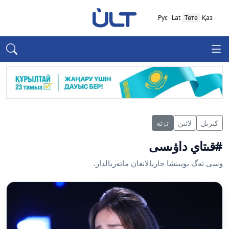
Рус
Lat
Төте
Қаз
كىرىل
لاتىن
تٶتە
#قىتاي داۋىسى
وسى تەگ بويىنشا جاريالانعان ماتەريالدار.