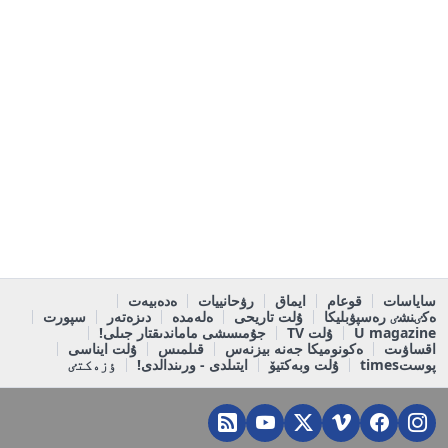
ساياسات
قوعام
ايماق
رۋحانييات
ەدەبيەت
ەكٸنشٸ رەسپۋبليكا
ۇلت تاريحى
ەلەمدە
دىزەتەر
سپورت
U magazine
ۇلت TV
جۇمىسشى ماماندىقتار جىلى!
اقساۋىت
ەكونوميكا جەنە بيزنەس
قىلمىس
ۇلت ايناسى
پوستtimes
ۇلت وبەكتيۆ
ايتىلدى - ورىندالدى!
ٶزەكتٸ