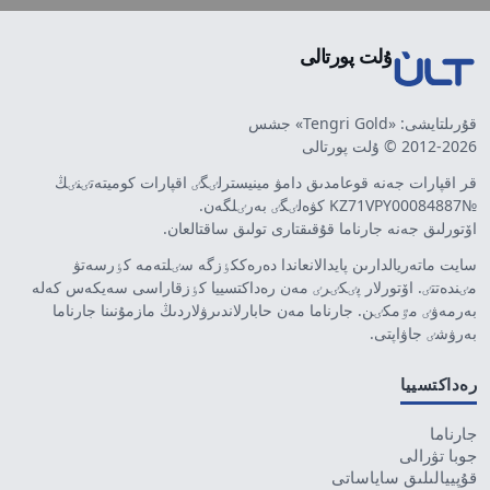
ۇلت پورتالى
قۇرىلتايشى: «Tengri Gold» جشس
2012-2026 © ۇلت پورتالى
قر اقپارات جەنە قوعامدىق دامۋ مينيسترلٸگٸ اقپارات كوميتەتٸنٸڭ
№KZ71VPY00084887 كۋەلٸگٸ بەرٸلگەن.
اۆتورلىق جەنە جارناما قۇقىقتارى تولىق ساقتالعان.
سايت ماتەريالدارىن پايدالانعاندا دەرەككٶزگە سٸلتەمە كٶرسەتۋ
مٸندەتتٸ. اۆتورلار پٸكٸرٸ مەن رەداكتسييا كٶزقاراسى سەيكەس كەلە
بەرمەۋٸ مٷمكٸن. جارناما مەن حابارلاندىرۋلاردىڭ مازمۇنىنا جارناما
بەرۋشٸ جاۋاپتى.
رەداكتسييا
جارناما
جوبا تۋرالى
قۇپييالىلىق ساياساتى