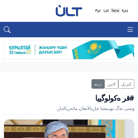
Рус
Lat
Төте
Қаз
كىرىل
لاتىن
تٶتە
#قر ەكولوگييا
وسى تەگ بويىنشا جاريالانعان ماتەريالدار.