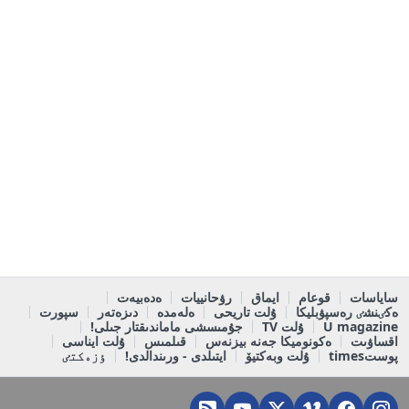
ساياسات
قوعام
ايماق
رۋحانييات
ەدەبيەت
ەكٸنشٸ رەسپۋبليكا
ۇلت تاريحى
ەلەمدە
دىزەتەر
سپورت
U magazine
ۇلت TV
جۇمىسشى ماماندىقتار جىلى!
اقساۋىت
ەكونوميكا جەنە بيزنەس
قىلمىس
ۇلت ايناسى
پوستtimes
ۇلت وبەكتيۆ
ايتىلدى - ورىندالدى!
ٶزەكتٸ