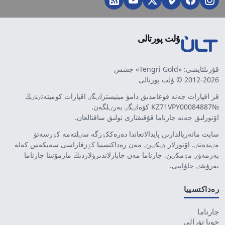
ۇلت پورتالى
قۇرىلتايشى: «Tengri Gold» جشس
2012-2026 © ۇلت پورتالى
قر اقپارات جەنە قوعامدىق دامۋ مينيسترلٸگٸ اقپارات كوميتەتٸنٸڭ
№KZ71VPY00084887 كۋەلٸگٸ بەرٸلگەن.
اۆتورلىق جەنە جارناما قۇقىقتارى تولىق ساقتالعان.
سايت ماتەريالدارىن پايدالانعاندا دەرەككٶزگە سٸلتەمە كٶرسەتۋ
مٸندەتتٸ. اۆتورلار پٸكٸرٸ مەن رەداكتسييا كٶزقاراسى سەيكەس كەلە
بەرمەۋٸ مٷمكٸن. جارناما مەن حابارلاندىرۋلاردىڭ مازمۇنىنا جارناما
بەرۋشٸ جاۋاپتى.
رەداكتسييا
جارناما
جوبا تۋرالى