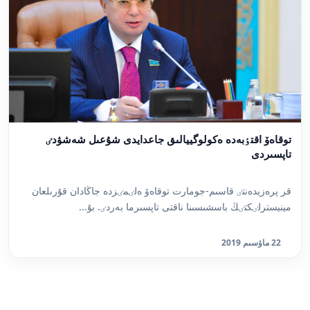
توقاەۆ اقتٶبەدە ەكولوگييالىق جاعدايدى شۇعىل شەشۋدٸ
تاپسىردى
قر پرەزيدەنتٸ قاسىم-جومارت توقاەۆ ەلٸمٸزدە جاڭادان قۇرىلعان
مينيسترلٸكتٸڭ باسشىسىنا ناقتى تاپسىرما بەردٸ. بۇ...
22 ماۋسىم 2019