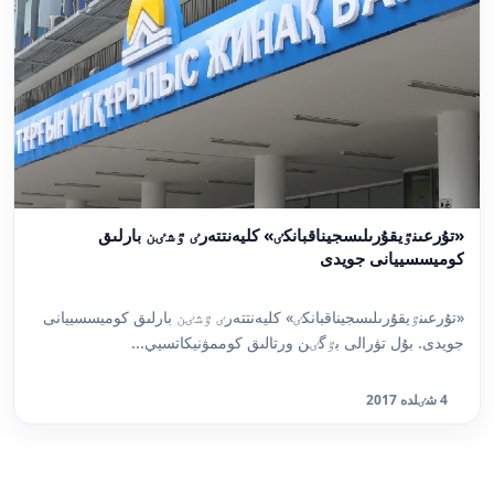
«تۇرعىنٷيقۇرىلىسجيناقبانكٸ» كليەنتتەرٸ ٷشٸن بارلىق
كوميسسييانى جويدى
«تۇرعىنٷيقۇرىلىسجيناقبانكٸ» كليەنتتەرٸ ٷشٸن بارلىق كوميسسييانى
جويدى. بۇل تۋرالى بٷگٸن ورتالىق كوممۋنيكاتسيي...
4 شٸلدە 2017