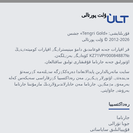
ۇلت پورتالى
قۇرىلتايشى: «Tengri Gold» جشس
2012-2026 © ۇلت پورتالى
قر اقپارات جەنە قوعامدىق دامۋ مينيسترلٸگٸ اقپارات كوميتەتٸنٸڭ
№KZ71VPY00084887 كۋەلٸگٸ بەرٸلگەن.
اۆتورلىق جەنە جارناما قۇقىقتارى تولىق ساقتالعان.
سايت ماتەريالدارىن پايدالانعاندا دەرەككٶزگە سٸلتەمە كٶرسەتۋ
مٸندەتتٸ. اۆتورلار پٸكٸرٸ مەن رەداكتسييا كٶزقاراسى سەيكەس كەلە
بەرمەۋٸ مٷمكٸن. جارناما مەن حابارلاندىرۋلاردىڭ مازمۇنىنا جارناما
بەرۋشٸ جاۋاپتى.
رەداكتسييا
جارناما
جوبا تۋرالى
قۇپييالىلىق ساياساتى