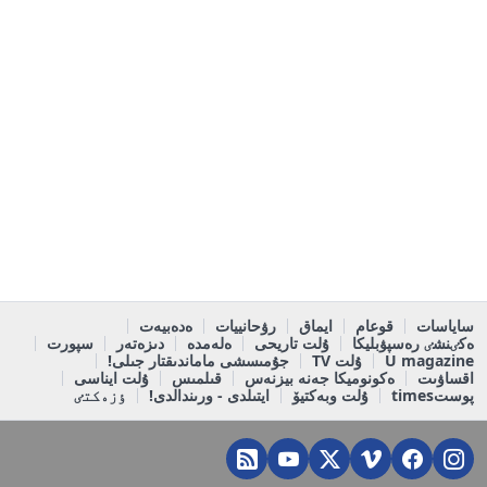
ساياسات
قوعام
ايماق
رۋحانييات
ەدەبيەت
ەكٸنشٸ رەسپۋبليكا
ۇلت تاريحى
ەلەمدە
دىزەتەر
سپورت
U magazine
ۇلت TV
جۇمىسشى ماماندىقتار جىلى!
اقساۋىت
ەكونوميكا جەنە بيزنەس
قىلمىس
ۇلت ايناسى
پوستtimes
ۇلت وبەكتيۆ
ايتىلدى - ورىندالدى!
ٶزەكتٸ