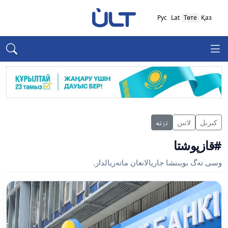
Рус
Lat
Төте
Қаз
كىرىل
لاتىن
تٶتە
#قازپوشتا
وسى تەگ بويىنشا جاريالانعان ماتەريالدار.