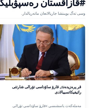
#قازاقستان رەسپۋبليك
وسى تەگ بويىنشا جاريالانعان ماتەريالدار.
قر پرەزيدەنتٸ قارۋ ساۋداسى تۋرالى شارتتى
راتيفيكاتسييالادى
مەملەكەت باسشىسى «قارۋ ساۋداسى تۋرالى