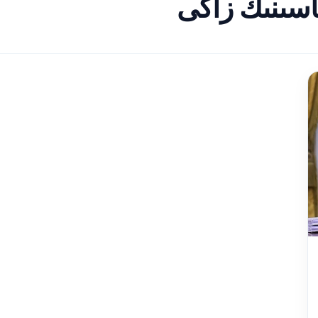
اسىنىڭ زاڭى