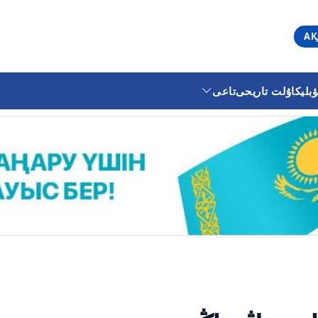
АҚ
ليكا
ۇلت تاريحى
تاعى