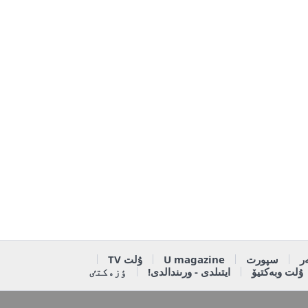
ر
سپورت
U magazine
ۇلت TV
ۇلت وبەكتيۆ
ايتىلدى - ورىندالدى!
ٶزەكتٸ