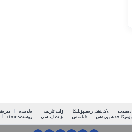
دەبيەت
ەكٸنشٸ رەسپۋبليكا
ۇلت تاريحى
ەلەمدە
دىزەتە
وميكا جەنە بيزنەس
قىلمىس
ۇلت ايناسى
پوستtimes