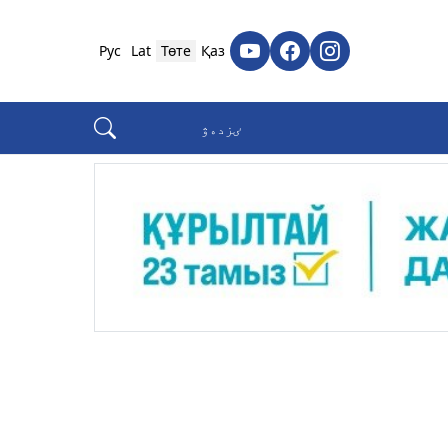
Рус
Lat
Төте
Қаз