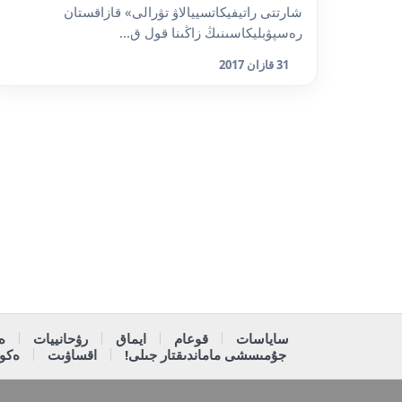
شارتتى راتيفيكاتسييالاۋ تۋرالى» قازاقستان
رەسپۋبليكاسىنىڭ زاڭىنا قول ق...
31 قازان 2017
ساياسات
قوعام
ايماق
رۋحانييات
ە
جۇمىسشى ماماندىقتار جىلى!
اقساۋىت
ەكون