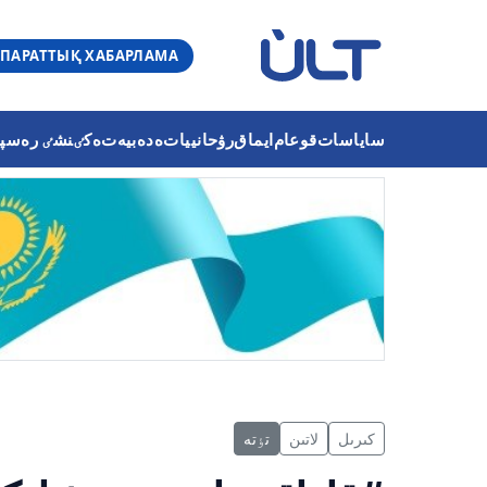
ПАРАТТЫҚ ХАБАРЛАМА
ساياسات
قوعام
ايماق
رۋحانييات
ەدەبيەت
ەكٸنشٸ رەسپۋب
كىرىل
لاتىن
تٶتە