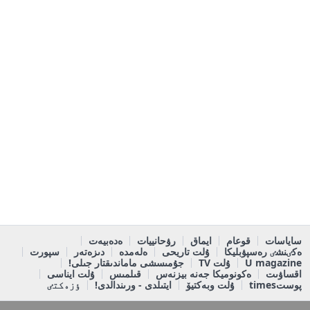
ساياسات
قوعام
ايماق
رۋحانييات
ەدەبيەت
ەكٸنشٸ رەسپۋبليكا
ۇلت تاريحى
ەلەمدە
دىزەتەر
سپورت
U magazine
ۇلت TV
جۇمىسشى ماماندىقتار جىلى!
اقساۋىت
ەكونوميكا جەنە بيزنەس
قىلمىس
ۇلت ايناسى
پوستtimes
ۇلت وبەكتيۆ
ايتىلدى - ورىندالدى!
ٶزەكتٸ