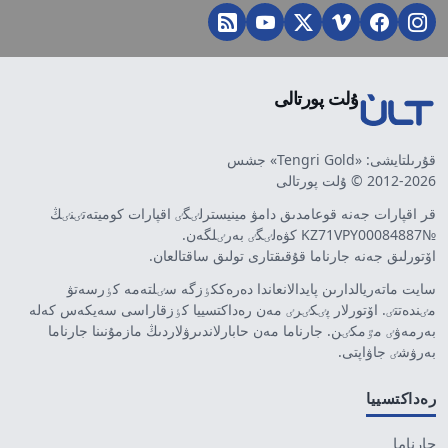
ۇلت پورتالى
قۇرىلتايشى: «Tengri Gold» جشس
2012-2026 © ۇلت پورتالى
قر اقپارات جەنە قوعامدىق دامۋ مينيسترلٸگٸ اقپارات كوميتەتٸنٸڭ
№KZ71VPY00084887 كۋەلٸگٸ بەرٸلگەن.
اۆتورلىق جەنە جارناما قۇقىقتارى تولىق ساقتالعان.
سايت ماتەريالدارىن پايدالانعاندا دەرەككٶزگە سٸلتەمە كٶرسەتۋ
مٸندەتتٸ. اۆتورلار پٸكٸرٸ مەن رەداكتسييا كٶزقاراسى سەيكەس كەلە
بەرمەۋٸ مٷمكٸن. جارناما مەن حابارلاندىرۋلاردىڭ مازمۇنىنا جارناما
بەرۋشٸ جاۋاپتى.
رەداكتسييا
جارناما