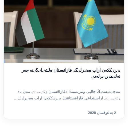
بٸرٸككەن اراب ەمٸرلٸگٸ قازاقستان ەلشٸلٸگٸنە جەر
تەلٸمٸن بٶلەدٸ
مەجٸلٸستٸڭ جالپى وتىرىسىندا «قازاقستان ٷكٸمەتٸ مەن باە
ٷكٸمەتٸ اراسىنداعى قازاقستاننىڭ بٸرٸككەن اراب ەمٸرلٸك...
2 جەلتوقسان 2020