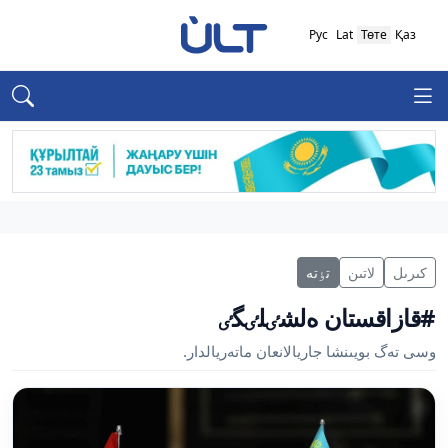
Рус
Lat
Төте
Қаз
كىرىل
لاتىن
تٶتە
#قازاقستان ەلشٸلٸگٸ
وسى تەگ بويىنشا جاريالانعان ماتەريالدار.