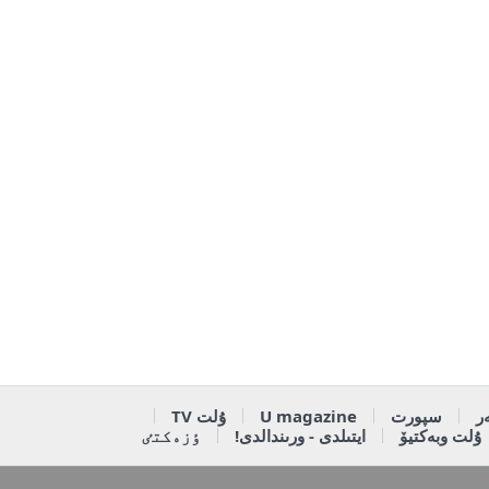
ر
سپورت
U magazine
ۇلت TV
ۇلت وبەكتيۆ
ايتىلدى - ورىندالدى!
ٶزەكتٸ