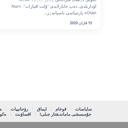
اۋدارىلدى, دەپ حابارلايدى "ۇلت اقپارات". «Nur
Otan» پارتيياسى باسپاسٶز...
15 قازان 2020
ساياسات
قوعام
ايماق
رۋحانييات
ە
جۇمىسشى ماماندىقتار جىلى!
اقساۋىت
ەكون