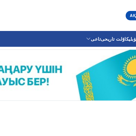
АҚ
ليكا
ۇلت تاريحى
تاعى