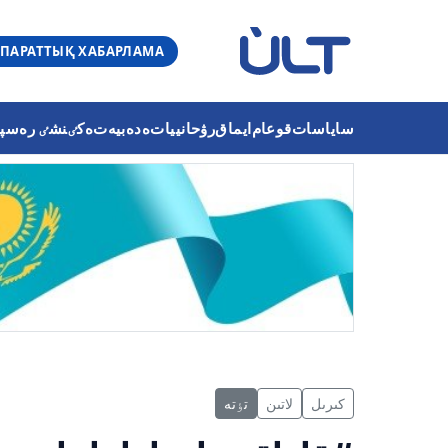
ПАРАТТЫҚ ХАБАРЛАМА
ساياسات
قوعام
ايماق
رۋحانييات
ەدەبيەت
ەكٸنشٸ رەسپۋب
كىرىل
لاتىن
تٶتە