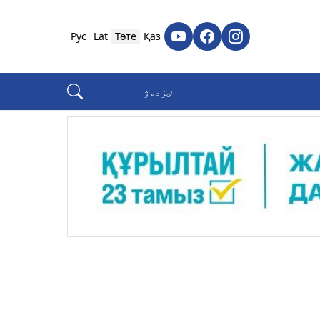
Рус
Lat
Төте
Қаз