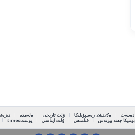
دەبيەت
ەكٸنشٸ رەسپۋبليكا
ۇلت تاريحى
ەلەمدە
دىزەتە
وميكا جەنە بيزنەس
قىلمىس
ۇلت ايناسى
پوستtimes