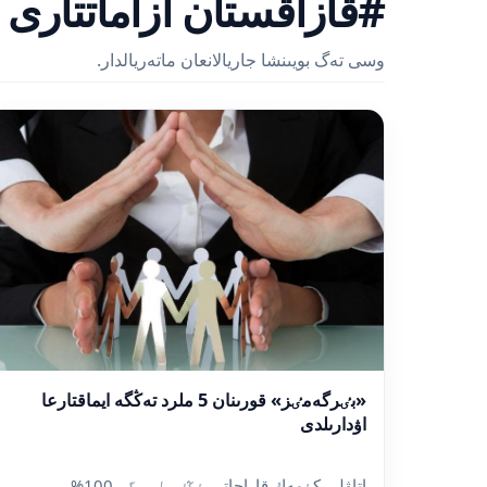
#قازاقستان ازاماتتارى
وسى تەگ بويىنشا جاريالانعان ماتەريالدار.
«بٸرگەمٸز» قورىنان 5 ملرد تەڭگە ايماقتارعا
اۋدارىلدى
اتاۋلى كٶمەك قاراجاتى ٶڭٸرلەرگە 100%