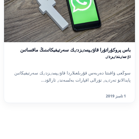
باس پروكۋراتۋرا قاۋٸپسٸزدٸك سەرتيفيكاتىنىڭ ماقساتىن
تٷسٸندٸردٸ
سوڭعى ۋاقىتتا دەربەس قۇرىلعىلاردا قاۋٸپسٸزدٸك سەرتيفيكاتىن
پايدالانۋ تەرتٸبٸ تۋرالى اقپارات بەلسەندٸ تارالۋد...
1 تامىز 2019