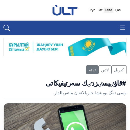
Рус
Lat
Төте
Қаз
كىرىل
لاتىن
تٶتە
#قاۋٸپسٸزدٸك سەرتيفيكاتى
وسى تەگ بويىنشا جاريالانعان ماتەريالدار.