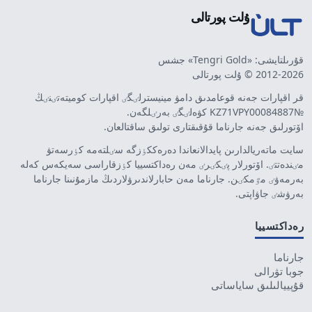
ۇلت پورتالى
قۇرىلتايشى: «Tengri Gold» جشس
2012-2026 © ۇلت پورتالى
قر اقپارات جەنە قوعامدىق دامۋ مينيسترلٸگٸ اقپارات كوميتەتٸنٸڭ
№KZ71VPY00084887 كۋەلٸگٸ بەرٸلگەن.
اۆتورلىق جەنە جارناما قۇقىقتارى تولىق ساقتالعان.
سايت ماتەريالدارىن پايدالانعاندا دەرەككٶزگە سٸلتەمە كٶرسەتۋ
مٸندەتتٸ. اۆتورلار پٸكٸرٸ مەن رەداكتسييا كٶزقاراسى سەيكەس كەلە
بەرمەۋٸ مٷمكٸن. جارناما مەن حابارلاندىرۋلاردىڭ مازمۇنىنا جارناما
بەرۋشٸ جاۋاپتى.
رەداكتسييا
جارناما
جوبا تۋرالى
قۇپييالىلىق ساياساتى