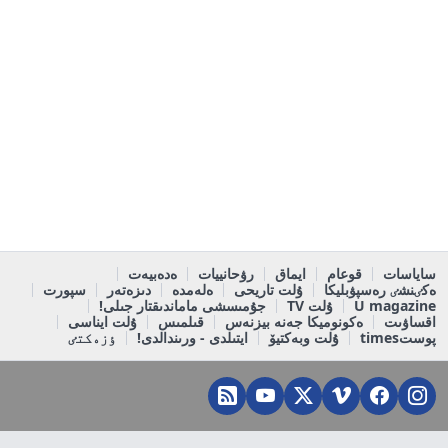
ساياسات
قوعام
ايماق
رۋحانييات
ەدەبيەت
ەكٸنشٸ رەسپۋبليكا
ۇلت تاريحى
ەلەمدە
دىزەتەر
سپورت
U magazine
ۇلت TV
جۇمىسشى ماماندىقتار جىلى!
اقساۋىت
ەكونوميكا جەنە بيزنەس
قىلمىس
ۇلت ايناسى
پوستtimes
ۇلت وبەكتيۆ
ايتىلدى - ورىندالدى!
ٶزەكتٸ