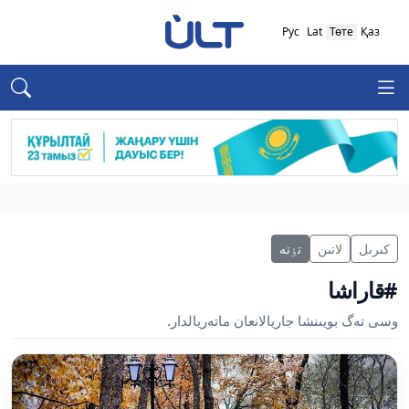
Рус
Lat
Төте
Қаз
كىرىل
لاتىن
تٶتە
#قاراشا
وسى تەگ بويىنشا جاريالانعان ماتەريالدار.