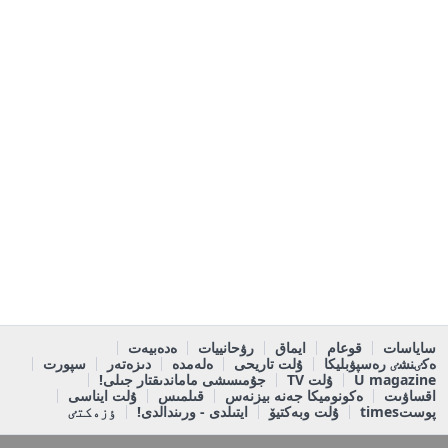
ساياسات
قوعام
ايماق
رۋحانييات
ەدەبيەت
ەكٸنشٸ رەسپۋبليكا
ۇلت تاريحى
ەلەمدە
دىزەتەر
سپورت
U magazine
ۇلت TV
جۇمىسشى ماماندىقتار جىلى!
اقساۋىت
ەكونوميكا جەنە بيزنەس
قىلمىس
ۇلت ايناسى
پوستtimes
ۇلت وبەكتيۆ
ايتىلدى - ورىندالدى!
ٶزەكتٸ