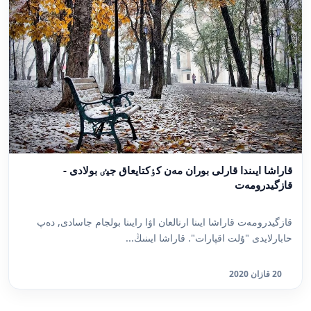
قاراشا ايىندا قارلى بوران مەن كٶكتايعاق جيٸ بولادى -
قازگيدرومەت
قازگيدرومەت قاراشا ايىنا ارنالعان اۋا رايىنا بولجام جاسادى, دەپ
حابارلايدى "ۇلت اقپارات". قاراشا ايىنىڭ...
20 قازان 2020