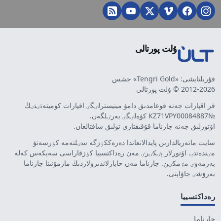
ۇلت پورتالى
قۇرىلتايشى: «Tengri Gold» جشس
2012-2026 © ۇلت پورتالى
قر اقپارات جەنە قوعامدىق دامۋ مينيسترلٸگٸ اقپارات كوميتەتٸنٸڭ
№KZ71VPY00084887 كۋەلٸگٸ بەرٸلگەن.
اۆتورلىق جەنە جارناما قۇقىقتارى تولىق ساقتالعان.
سايت ماتەريالدارىن پايدالانعاندا دەرەككٶزگە سٸلتەمە كٶرسەتۋ
مٸندەتتٸ. اۆتورلار پٸكٸرٸ مەن رەداكتسييا كٶزقاراسى سەيكەس كەلە
بەرمەۋٸ مٷمكٸن. جارناما مەن حابارلاندىرۋلاردىڭ مازمۇنىنا جارناما
بەرۋشٸ جاۋاپتى.
رەداكتسييا
جارناما