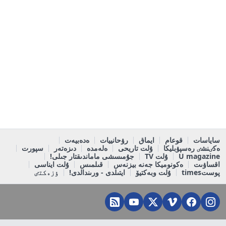
ساياسات
قوعام
ايماق
رۋحانييات
ەدەبيەت
ەكٸنشٸ رەسپۋبليكا
ۇلت تاريحى
ەلەمدە
دىزەتەر
سپورت
U magazine
ۇلت TV
جۇمىسشى ماماندىقتار جىلى!
اقساۋىت
ەكونوميكا جەنە بيزنەس
قىلمىس
ۇلت ايناسى
پوستtimes
ۇلت وبەكتيۆ
ايتىلدى - ورىندالدى!
ٶزەكتٸ