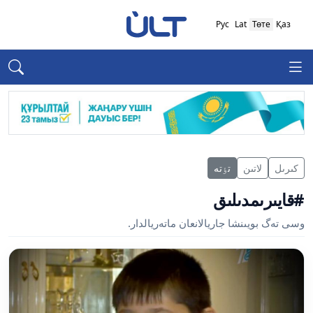
Рус
Lat
Төте
Қаз
كىرىل
لاتىن
تٶتە
#قايىرىمدىلىق
وسى تەگ بويىنشا جاريالانعان ماتەريالدار.