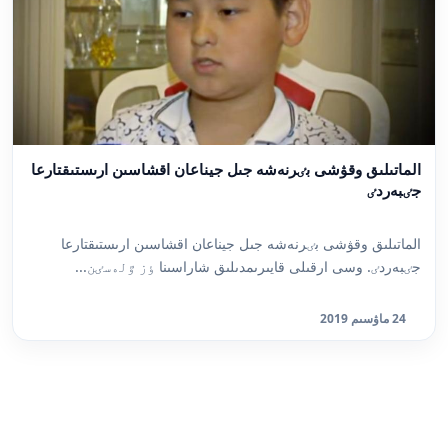
الماتىلىق وقۋشى بٸرنەشە جىل جيناعان اقشاسىن ارىستىقتارعا
جٸبەردٸ
الماتىلىق وقۋشى بٸرنەشە جىل جيناعان اقشاسىن ارىستىقتارعا
جٸبەردٸ. وسى ارقىلى قايىرىمدىلىق شاراسىنا ٶز ٷلەسٸن...
24 ماۋسىم 2019