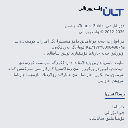
ۇلت پورتالى
قۇرىلتايشى: «Tengri Gold» جشس
2012-2026 © ۇلت پورتالى
قر اقپارات جەنە قوعامدىق دامۋ مينيسترلٸگٸ اقپارات كوميتەتٸنٸڭ
№KZ71VPY00084887 كۋەلٸگٸ بەرٸلگەن.
اۆتورلىق جەنە جارناما قۇقىقتارى تولىق ساقتالعان.
سايت ماتەريالدارىن پايدالانعاندا دەرەككٶزگە سٸلتەمە كٶرسەتۋ
مٸندەتتٸ. اۆتورلار پٸكٸرٸ مەن رەداكتسييا كٶزقاراسى سەيكەس كەلە
بەرمەۋٸ مٷمكٸن. جارناما مەن حابارلاندىرۋلاردىڭ مازمۇنىنا جارناما
بەرۋشٸ جاۋاپتى.
رەداكتسييا
جارناما
جوبا تۋرالى
قۇپييالىلىق ساياساتى