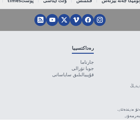
وميكا جەنە بيزنەس
قىلمىس
ۇلت ايناسى
پوستtimes
رەداكتسييا
جارناما
جوبا تۋرالى
قۇپييالىلىق ساياساتى
تٸنٸڭ
ۋ مٸندەتتٸ.
بەرمەۋٸ
رۋشٸ جاۋاپتى.