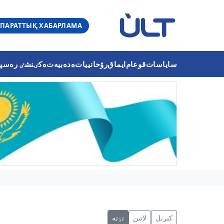
ПАРАТТЫҚ ХАБАРЛАМА
ساياسات
قوعام
ايماق
رۋحانييات
ەدەبيەت
ەكٸنشٸ رەسپۋب
كىرىل
لاتىن
تٶتە