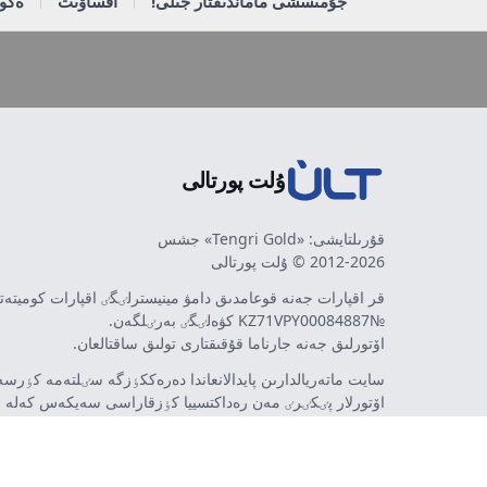
جۇمىسشى ماماندىقتار جىلى!
اقساۋىت
ەكون
ۇلت پورتالى
قۇرىلتايشى: «Tengri Gold» جشس
2012-2026 © ۇلت پورتالى
قر اقپارات جەنە قوعامدىق دامۋ مينيسترلٸگٸ اقپارات كوميتە
№KZ71VPY00084887 كۋەلٸگٸ بەرٸلگەن.
اۆتورلىق جەنە جارناما قۇقىقتارى تولىق ساقتالعان.
سايت ماتەريالدارىن پايدالانعاندا دەرەككٶزگە سٸلتەمە كٶرسەت
اۆتورلار پٸكٸرٸ مەن رەداكتسييا كٶزقاراسى سەيكەس كەلە 
مٷمكٸن. جارناما مەن حابارلاندىرۋلاردىڭ مازمۇنىنا جارناما بە