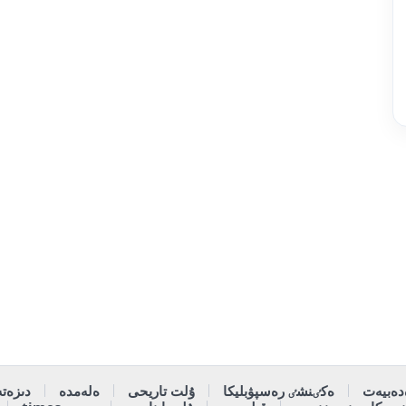
دەبيەت
ەكٸنشٸ رەسپۋبليكا
ۇلت تاريحى
ەلەمدە
دىزەتە