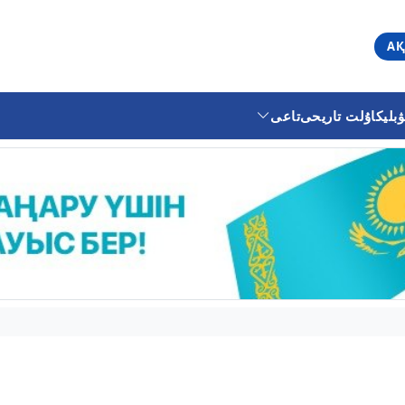
АҚ
ليكا
ۇلت تاريحى
تاعى