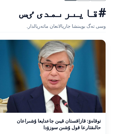
#قايىرىمدى ٸس
وسى تەگ بويىنشا جاريالانعان ماتەريالدار.
توقاەۆ: قازاقستان قيىن جاعدايعا ۇشىراعان
حالىقتارعا قول ۇشىن سوزۋدا