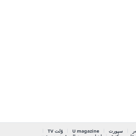
ر
سپورت
U magazine
ۇلت TV