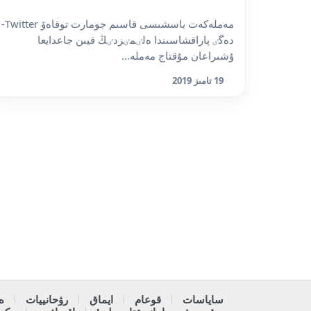
مەملەكەت باسشىسى قاسىم جومارت توقاەۆ Twitter-
دەگٸ پاراقشاسىندا ەلٸمٸزدٸڭ قيىن جاعدايعا
ۇشىراعان مۇقتاج مەملە...
19 تامىز 2019
ساياسات
قوعام
ايماق
رۋحانييات
ە