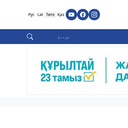
Рус
Lat
Төте
Қаз