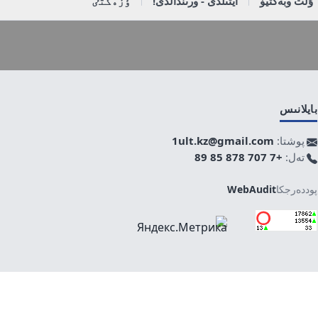
ۇلت وبەكتيۆ
ايتىلدى - ورىندالدى!
ٶزەكتٸ
بايلانىس
پوشتا:
1ult.kz@gmail.com
تەل:
+7 707 878 85 89
پوددەرجكا
WebAudit