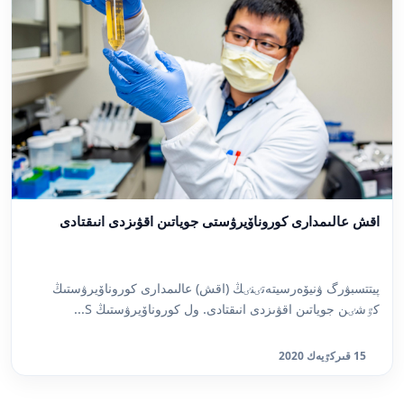
اقش عالىمدارى كوروناۆيرۋستى جوياتىن اقۋىزدى انىقتادى
پيتتسبۋرگ ۋنيۆەرسيتەتٸنٸڭ (اقش) عالىمدارى كوروناۆيرۋستىڭ
كٷشٸن جوياتىن اقۋىزدى انىقتادى. ول كوروناۆيرۋستىڭ S...
15 قىركٷيەك 2020