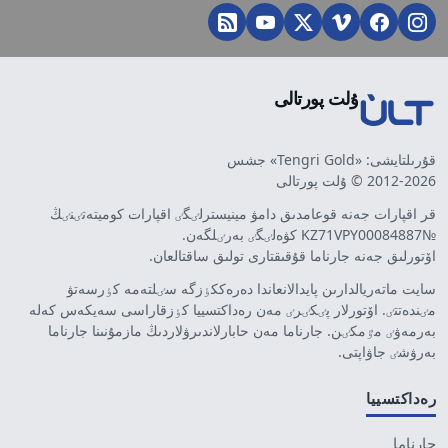
ۇلت پورتالى
قۇرىلتايشى: «Tengri Gold» جشس
2012-2026 © ۇلت پورتالى
قر اقپارات جەنە قوعامدىق دامۋ مينيسترلٸگٸ اقپارات كوميتەتٸنٸڭ
№KZ71VPY00084887 كۋەلٸگٸ بەرٸلگەن.
اۆتورلىق جەنە جارناما قۇقىقتارى تولىق ساقتالعان.
سايت ماتەريالدارىن پايدالانعاندا دەرەككٶزگە سٸلتەمە كٶرسەتۋ
مٸندەتتٸ. اۆتورلار پٸكٸرٸ مەن رەداكتسييا كٶزقاراسى سەيكەس كەلە
بەرمەۋٸ مٷمكٸن. جارناما مەن حابارلاندىرۋلاردىڭ مازمۇنىنا جارناما
بەرۋشٸ جاۋاپتى.
رەداكتسييا
جارناما