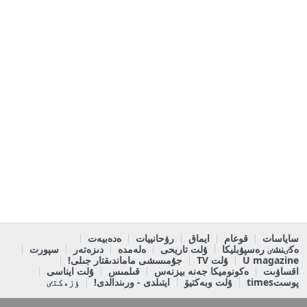
ساياسات
قوعام
ايماق
رۋحانييات
ەدەبيەت
ەكٸنشٸ رەسپۋبليكا
ۇلت تاريحى
ەلەمدە
دىزەتەر
سپورت
U magazine
ۇلت TV
جۇمىسشى ماماندىقتار جىلى!
اقساۋىت
ەكونوميكا جەنە بيزنەس
قىلمىس
ۇلت ايناسى
پوستtimes
ۇلت وبەكتيۆ
ايتىلدى - ورىندالدى!
ٶزەكتٸ