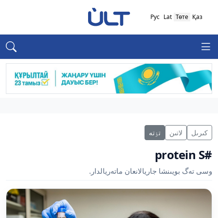
Рус
Lat
Төте
Қаз
كىرىل
لاتىن
تٶتە
#protein S
وسى تەگ بويىنشا جاريالانعان ماتەريالدار.