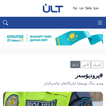
Рус
Lat
Төте
Қаз
كىرىل
لاتىن
تٶتە
#پروديۋسەر
وسى تەگ بويىنشا جاريالانعان ماتەريالدار.