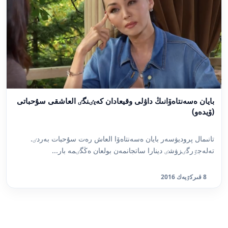
بايان ەسەنتاەۆانىڭ داۋلى وقيعادان كەيٸنگٸ العاشقى سۇحباتى
(ۆيدەو)
تانىمال پروديۋسەر بايان ەسەنتاەۆا العاش رەت سۇحبات بەردٸ.
تەلەجٷرگٸزۋشٸ دينارا ساتجانمەن بولعان ەڭگٸمە بار...
8 قىركٷيەك 2016