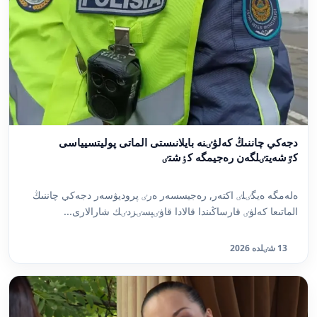
دجەكي چاننىڭ كەلۋٸنە بايلانىستى الماتى پوليتسيياسى
كٷشەيتٸلگەن رەجيمگە كٶشتٸ
ەلەمگە ەيگٸلٸ اكتەر, رەجيسسەر ەرٸ پروديۋسەر دجەكي چاننىڭ
الماتىعا كەلۋٸ قارساڭىندا قالادا قاۋٸپسٸزدٸك شارالارى...
13 شٸلدە 2026