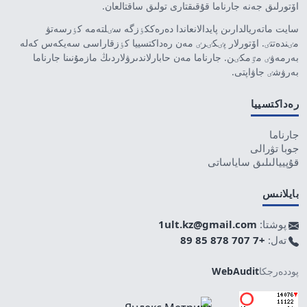
اۆتورلىق جەنە جارناما قۇقىقتارى تولىق ساقتالعان.
سايت ماتەريالدارىن پايدالانعاندا دەرەككٶزگە سٸلتەمە كٶرسەتۋ
مٸندەتتٸ. اۆتورلار پٸكٸرٸ مەن رەداكتسييا كٶزقاراسى سەيكەس كەلە
بەرمەۋٸ مٷمكٸن. جارناما مەن حابارلاندىرۋلاردىڭ مازمۇنىنا جارناما
بەرۋشٸ جاۋاپتى.
رەداكتسييا
جارناما
جوبا تۋرالى
قۇپييالىلىق ساياساتى
بايلانىس
پوشتا:
1ult.kz@gmail.com
تەل:
+7 707 878 85 89
پوددەرجكا
WebAudit