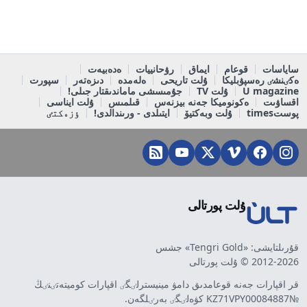
ساياسات
قوعام
ايماق
رۋحانييات
ەدەبيەت
ەكٸنشٸ رەسپۋبليكا
ۇلت تاريحى
ەلەمدە
دىزەتەر
سپورت
U magazine
ۇلت TV
جۇمىسشى ماماندىقتار جىلى!
اقساۋىت
ەكونوميكا جەنە بيزنەس
قىلمىس
ۇلت ايناسى
پوستtimes
ۇلت وبەكتيۆ
ايتىلدى - ورىندالدى!
ٶزەكتٸ
ۇلت پورتالى
قۇرىلتايشى: «Tengri Gold» جشس
2012-2026 © ۇلت پورتالى
قر اقپارات جەنە قوعامدىق دامۋ مينيسترلٸگٸ اقپارات كوميتەتٸنٸڭ
№KZ71VPY00084887 كۋەلٸگٸ بەرٸلگەن.