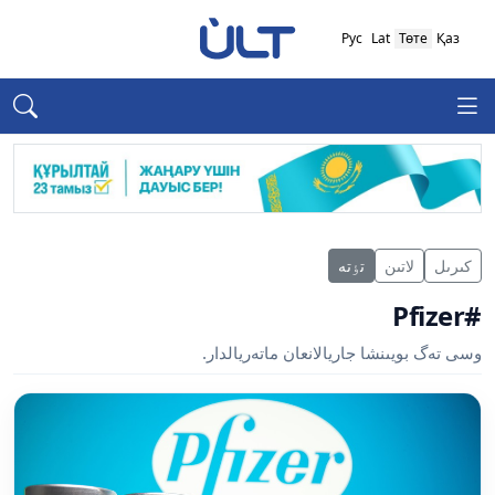
Рус
Lat
Төте
Қаз
كىرىل
لاتىن
تٶتە
#Pfizer
وسى تەگ بويىنشا جاريالانعان ماتەريالدار.