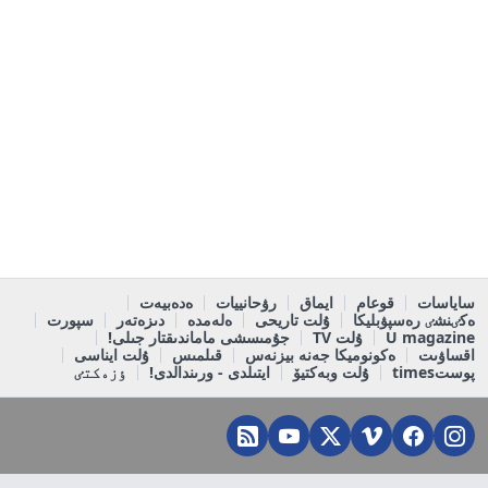
ساياسات
قوعام
ايماق
رۋحانييات
ەدەبيەت
ەكٸنشٸ رەسپۋبليكا
ۇلت تاريحى
ەلەمدە
دىزەتەر
سپورت
U magazine
ۇلت TV
جۇمىسشى ماماندىقتار جىلى!
اقساۋىت
ەكونوميكا جەنە بيزنەس
قىلمىس
ۇلت ايناسى
پوستtimes
ۇلت وبەكتيۆ
ايتىلدى - ورىندالدى!
ٶزەكتٸ