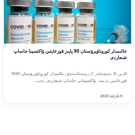
عالىمدار كوروناۆيرۋستان 90 پايىز قورعايتىن ۆاكتسينا جاساپ
شىعاردى
الدىن الا نەتيجەلەر كٶرسەتكەندەي, عالىمدار كوروناۆيرۋستان 90%
قورعايتىن تيٸمدٸ ۆاكتسينانى جاساپ شىعاردى, دەپ...
9 قاراشا 2020