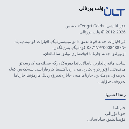
ۇلت پورتالى
قۇرىلتايشى: «Tengri Gold» جشس
2012-2026 © ۇلت پورتالى
قر اقپارات جەنە قوعامدىق دامۋ مينيسترلٸگٸ اقپارات كوميتەتٸنٸڭ
№KZ71VPY00084887 كۋەلٸگٸ بەرٸلگەن.
اۆتورلىق جەنە جارناما قۇقىقتارى تولىق ساقتالعان.
سايت ماتەريالدارىن پايدالانعاندا دەرەككٶزگە سٸلتەمە كٶرسەتۋ
مٸندەتتٸ. اۆتورلار پٸكٸرٸ مەن رەداكتسييا كٶزقاراسى سەيكەس كەلە
بەرمەۋٸ مٷمكٸن. جارناما مەن حابارلاندىرۋلاردىڭ مازمۇنىنا جارناما
بەرۋشٸ جاۋاپتى.
رەداكتسييا
جارناما
جوبا تۋرالى
قۇپييالىلىق ساياساتى