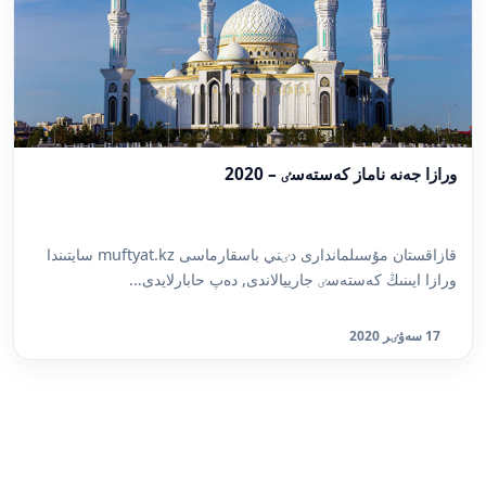
ورازا جەنە ناماز كەستەسٸ – 2020
قازاقستان مۇسىلماندارى دٸني باسقارماسى muftyat.kz سايتىندا
ورازا ايىنىڭ كەستەسٸ جارييالاندى, دەپ حابارلايدى...
17 سەۋٸر 2020