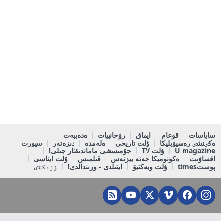
ساياسات
قوعام
ايماق
رۋحانييات
ەدەبيەت
ەكٸنشٸ رەسپۋبليكا
ۇلت تاريحى
ەلەمدە
دىزەتەر
سپورت
U magazine
ۇلت TV
جۇمىسشى ماماندىقتار جىلى!
اقساۋىت
ەكونوميكا جەنە بيزنەس
قىلمىس
ۇلت ايناسى
پوستtimes
ۇلت وبەكتيۆ
ايتىلدى - ورىندالدى!
ٶزەكتٸ