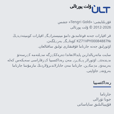
ۇلت پورتالى
قۇرىلتايشى: «Tengri Gold» جشس
2012-2026 © ۇلت پورتالى
قر اقپارات جەنە قوعامدىق دامۋ مينيسترلٸگٸ اقپارات كوميتەتٸنٸڭ
№KZ71VPY00084887 كۋەلٸگٸ بەرٸلگەن.
اۆتورلىق جەنە جارناما قۇقىقتارى تولىق ساقتالعان.
سايت ماتەريالدارىن پايدالانعاندا دەرەككٶزگە سٸلتەمە كٶرسەتۋ
مٸندەتتٸ. اۆتورلار پٸكٸرٸ مەن رەداكتسييا كٶزقاراسى سەيكەس كەلە
بەرمەۋٸ مٷمكٸن. جارناما مەن حابارلاندىرۋلاردىڭ مازمۇنىنا جارناما
بەرۋشٸ جاۋاپتى.
رەداكتسييا
جارناما
جوبا تۋرالى
قۇپييالىلىق ساياساتى