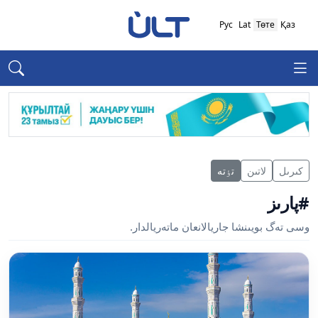
Рус
Lat
Төте
Қаз
كىرىل
لاتىن
تٶتە
#پارىز
وسى تەگ بويىنشا جاريالانعان ماتەريالدار.