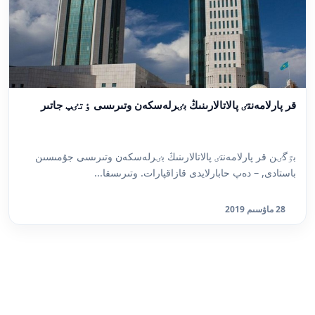
قر پارلامەنتٸ پالاتالارىنىڭ بٸرلەسكەن وتىرىسى ٶتٸپ جاتىر
بٷگٸن قر پارلامەنتٸ پالاتالارىنىڭ بٸرلەسكەن وتىرىسى جۇمىسىن
باستادى, – دەپ حابارلايدى قازاقپارات. وتىرىسقا...
28 ماۋسىم 2019