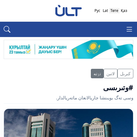
Рус
Lat
Төте
Қаз
كىرىل
لاتىن
تٶتە
#وتىرىسى
وسى تەگ بويىنشا جاريالانعان ماتەريالدار.