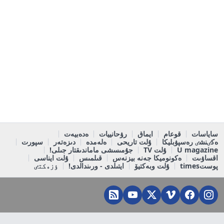
ساياسات
قوعام
ايماق
رۋحانييات
ەدەبيەت
ەكٸنشٸ رەسپۋبليكا
ۇلت تاريحى
ەلەمدە
دىزەتەر
سپورت
U magazine
ۇلت TV
جۇمىسشى ماماندىقتار جىلى!
اقساۋىت
ەكونوميكا جەنە بيزنەس
قىلمىس
ۇلت ايناسى
پوستtimes
ۇلت وبەكتيۆ
ايتىلدى - ورىندالدى!
ٶزەكتٸ