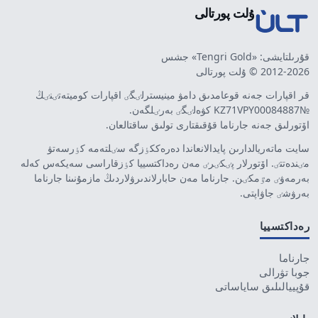
ۇلت پورتالى
قۇرىلتايشى: «Tengri Gold» جشس
2012-2026 © ۇلت پورتالى
قر اقپارات جەنە قوعامدىق دامۋ مينيسترلٸگٸ اقپارات كوميتەتٸنٸڭ
№KZ71VPY00084887 كۋەلٸگٸ بەرٸلگەن.
اۆتورلىق جەنە جارناما قۇقىقتارى تولىق ساقتالعان.
سايت ماتەريالدارىن پايدالانعاندا دەرەككٶزگە سٸلتەمە كٶرسەتۋ
مٸندەتتٸ. اۆتورلار پٸكٸرٸ مەن رەداكتسييا كٶزقاراسى سەيكەس كەلە
بەرمەۋٸ مٷمكٸن. جارناما مەن حابارلاندىرۋلاردىڭ مازمۇنىنا جارناما
بەرۋشٸ جاۋاپتى.
رەداكتسييا
جارناما
جوبا تۋرالى
قۇپييالىلىق ساياساتى