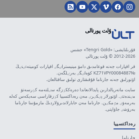
ۇلت پورتالى
قۇرىلتايشى: «Tengri Gold» جشس
2012-2026 © ۇلت پورتالى
قر اقپارات جەنە قوعامدىق دامۋ مينيسترلٸگٸ اقپارات كوميتەتٸنٸڭ
№KZ71VPY00084887 كۋەلٸگٸ بەرٸلگەن.
اۆتورلىق جەنە جارناما قۇقىقتارى تولىق ساقتالعان.
سايت ماتەريالدارىن پايدالانعاندا دەرەككٶزگە سٸلتەمە كٶرسەتۋ
مٸندەتتٸ. اۆتورلار پٸكٸرٸ مەن رەداكتسييا كٶزقاراسى سەيكەس كەلە
بەرمەۋٸ مٷمكٸن. جارناما مەن حابارلاندىرۋلاردىڭ مازمۇنىنا جارناما
بەرۋشٸ جاۋاپتى.
رەداكتسييا
جارناما