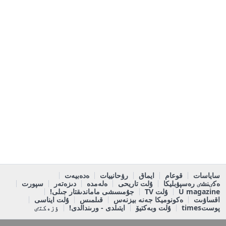
ساياسات
قوعام
ايماق
رۋحانييات
ەدەبيەت
ەكٸنشٸ رەسپۋبليكا
ۇلت تاريحى
ەلەمدە
دىزەتەر
سپورت
U magazine
ۇلت TV
جۇمىسشى ماماندىقتار جىلى!
اقساۋىت
ەكونوميكا جەنە بيزنەس
قىلمىس
ۇلت ايناسى
پوستtimes
ۇلت وبەكتيۆ
ايتىلدى - ورىندالدى!
ٶزەكتٸ