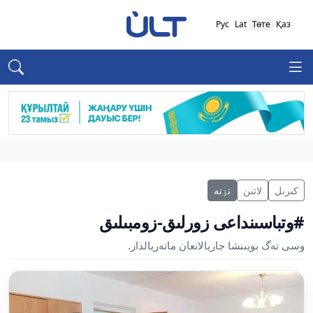
Рус
Lat
Төте
Қаз
كىرىل
لاتىن
تٶتە
#وتباسىنداعى زورلىق-زومبىلىق
وسى تەگ بويىنشا جاريالانعان ماتەريالدار.