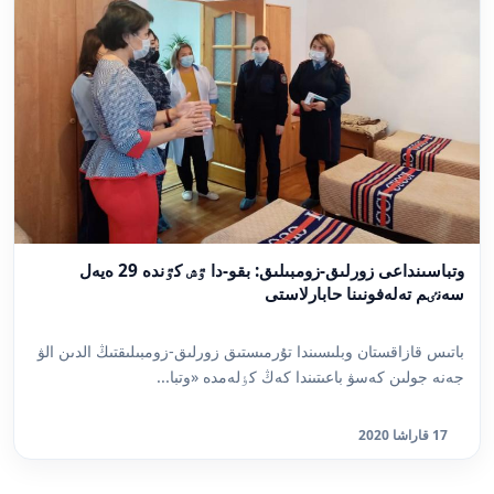
وتباسىنداعى زورلىق-زومبىلىق: بقو-دا ٷش كٷندە 29 ەيەل
سەنٸم تەلەفونىنا حابارلاستى
باتىس قازاقستان وبلىسىندا تۇرمىستىق زورلىق-زومبىلىقتىڭ الدىن الۋ
جەنە جولىن كەسۋ باعىتىندا كەڭ كٶلەمدە «وتبا...
17 قاراشا 2020