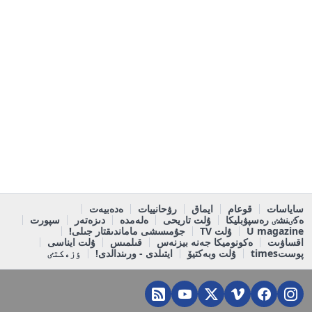
ساياسات
قوعام
ايماق
رۋحانييات
ەدەبيەت
ەكٸنشٸ رەسپۋبليكا
ۇلت تاريحى
ەلەمدە
دىزەتەر
سپورت
U magazine
ۇلت TV
جۇمىسشى ماماندىقتار جىلى!
اقساۋىت
ەكونوميكا جەنە بيزنەس
قىلمىس
ۇلت ايناسى
پوستtimes
ۇلت وبەكتيۆ
ايتىلدى - ورىندالدى!
ٶزەكتٸ