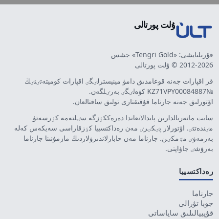
ۇلت پورتالى
قۇرىلتايشى: «Tengri Gold» جشس
2012-2026 © ۇلت پورتالى
قر اقپارات جەنە قوعامدىق دامۋ مينيسترلٸگٸ اقپارات كوميتەتٸنٸڭ
№KZ71VPY00084887 كۋەلٸگٸ بەرٸلگەن.
اۆتورلىق جەنە جارناما قۇقىقتارى تولىق ساقتالعان.
سايت ماتەريالدارىن پايدالانعاندا دەرەككٶزگە سٸلتەمە كٶرسەتۋ
مٸندەتتٸ. اۆتورلار پٸكٸرٸ مەن رەداكتسييا كٶزقاراسى سەيكەس كەلە
بەرمەۋٸ مٷمكٸن. جارناما مەن حابارلاندىرۋلاردىڭ مازمۇنىنا جارناما
بەرۋشٸ جاۋاپتى.
رەداكتسييا
جارناما
جوبا تۋرالى
قۇپييالىلىق ساياساتى