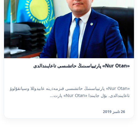
«Nur Otan» پارتيياسىنىڭ حاتشىسى تاعايىندالدى
«Nur Otan» پارتيياسىنىڭ حاتشىسى قىزمەتٸنە عابيدوللا وسپانقۇلوۆ
تاعايىندالدى. بۇل جايىندا «Nur Otan» پارت...
26 تامىز 2019