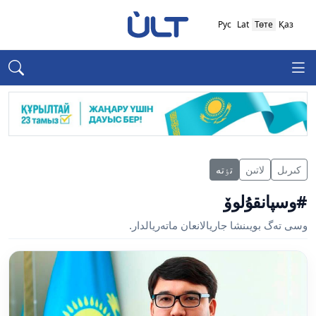
Рус
Lat
Төте
Қаз
كىرىل
لاتىن
تٶتە
#وسپانقۇلوۆ
وسى تەگ بويىنشا جاريالانعان ماتەريالدار.