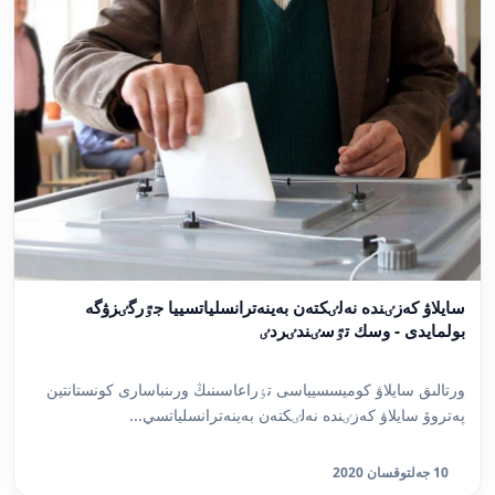
سايلاۋ كەزٸندە نەلٸكتەن بەينەترانسلياتسييا جٷرگٸزۋگە
بولمايدى - وسك تٷسٸندٸردٸ
ورتالىق سايلاۋ كوميسسيياسى تٶراعاسىنىڭ ورىنباسارى كونستانتين
پەتروۆ سايلاۋ كەزٸندە نەلٸكتەن بەينەترانسلياتسي...
10 جەلتوقسان 2020