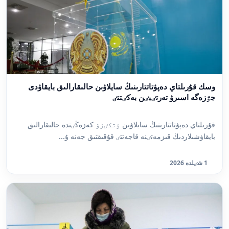
وسك قۇرىلتاي دەپۋتاتتارىنىڭ سايلاۋىن حالىقارالىق بايقاۋدى
جٷزەگە اسىرۋ تەرتٸبٸن بەكٸتتٸ
قۇرىلتاي دەپۋتاتتارىنىڭ سايلاۋىن ٶتكٸزۋ كەزەڭٸندە حالىقارالىق
بايقاۋشىلاردىڭ قىزمەتٸنە قاجەتتٸ قۇقىقتىق جەنە ۇ...
1 شٸلدە 2026