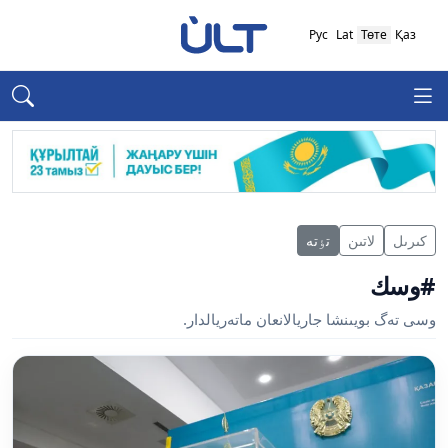
Рус
Lat
Төте
Қаз
كىرىل
لاتىن
تٶتە
#وسك
وسى تەگ بويىنشا جاريالانعان ماتەريالدار.