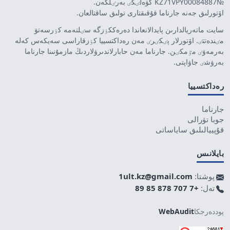
№KZ71VPY00084887 كۋەلٸگٸ بەرٸلگەن.
اۆتورلىق جەنە جارناما قۇقىقتارى تولىق ساقتالعان.
سايت ماتەريالدارىن پايدالانعاندا دەرەككٶزگە سٸلتەمە كٶرسەتۋ
مٸندەتتٸ. اۆتورلار پٸكٸرٸ مەن رەداكتسييا كٶزقاراسى سەيكەس كەلە
بەرمەۋٸ مٷمكٸن. جارناما مەن حابارلاندىرۋلاردىڭ مازمۇنىنا جارناما
بەرۋشٸ جاۋاپتى.
رەداكتسييا
جارناما
جوبا تۋرالى
قۇپييالىلىق ساياساتى
بايلانىس
پوشتا:
1ult.kz@gmail.com
تەل:
+7 707 878 85 89
پوددەرجكا
WebAudit