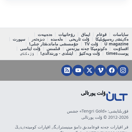
ساياسات
قوعام
ايماق
رۋحانييات
ەدەبيەت
ەكٸنشٸ رەسپۋبليكا
ۇلت تاريحى
ەلەمدە
دىزەتەر
سپورت
U magazine
ۇلت TV
جۇمىسشى ماماندىقتار جىلى!
اقساۋىت
ەكونوميكا جەنە بيزنەس
قىلمىس
ۇلت ايناسى
پوستtimes
ۇلت وبەكتيۆ
ايتىلدى - ورىندالدى!
ٶزەكتٸ
ۇلت پورتالى
قۇرىلتايشى: «Tengri Gold» جشس
2012-2026 © ۇلت پورتالى
قر اقپارات جەنە قوعامدىق دامۋ مينيسترلٸگٸ اقپارات كوميتەتٸنٸڭ