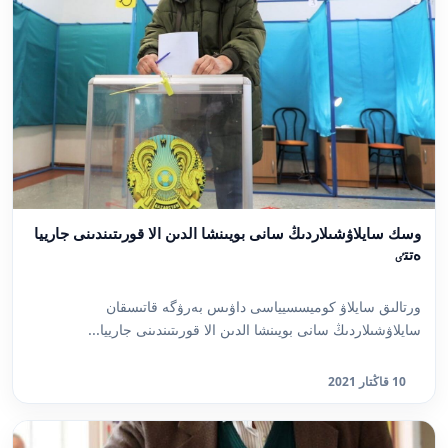
وسك سايلاۋشىلاردىڭ سانى بويىنشا الدىن الا قورىتىندىنى جارييا
ەتتٸ
ورتالىق سايلاۋ كوميسسيياسى داۋىس بەرۋگە قاتىسقان
سايلاۋشىلاردىڭ سانى بويىنشا الدىن الا قورىتىندىنى جارييا...
10 قاڭتار 2021