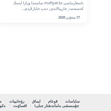
باسقارماسى muftyat.kz سايتىندا ورازا ايىنىڭ
كەستەسٸ جارييالاندى, دەپ حابارلايدى...
17 سەۋٸر 2020
ساياسات
قوعام
ايماق
رۋحانييات
ە
جۇمىسشى ماماندىقتار جىلى!
اقساۋىت
ەكون