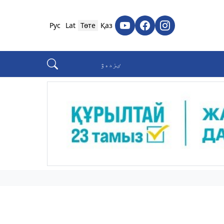
Рус
Lat
Төте
Қаз