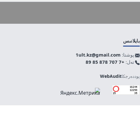
بايلانىس
پوشتا:
1ult.kz@gmail.com
تەل:
+7 707 878 85 89
پوددەرجكا
WebAudit
جوعارى