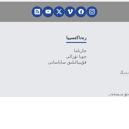
رەداكتسييا
جارناما
جوبا تۋرالى
قۇپييالىلىق ساياساتى
تٸنٸڭ
ۋ مٸندەتتٸ.
بەرمەۋٸ
رۋشٸ جاۋاپتى.