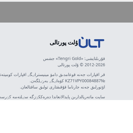
ۇلت پورتالى
قۇرىلتايشى: «Tengri Gold» جشس
2012-2026 © ۇلت پورتالى
قر اقپارات جەنە قوعامدىق دامۋ مينيسترلٸگٸ اقپارات كوميتە
№KZ71VPY00084887 كۋەلٸگٸ بەرٸلگەن.
اۆتورلىق جەنە جارناما قۇقىقتارى تولىق ساقتالعان.
سايت ماتەريالدارىن پايدالانعاندا دەرەككٶزگە سٸلتەمە كٶرسەت
اۆتورلار پٸكٸرٸ مەن رەداكتسييا كٶزقاراسى سەيكەس كەلە 
مٷمكٸن. جارناما مەن حابارلاندىرۋلاردىڭ مازمۇنىنا جارناما بە
تەۋەلسٸز ينتەرنەت-باسىلىم - ult.kz