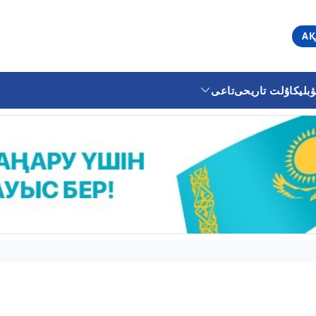
АҚ
ليكا
ۇلت تاريحى
تاعى