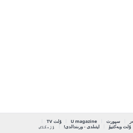
ر
سپورت
U magazine
ۇلت TV
ۇلت وبەكتيۆ
ايتىلدى - ورىندالدى!
ٶزەكتٸ