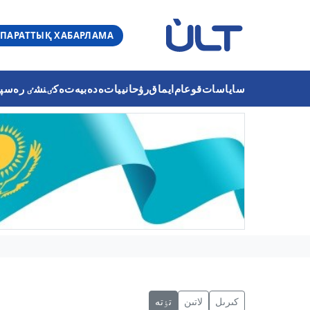
ПАРАТТЫҚ ХАБАРЛАМА
ساياسات
قوعام
ايماق
رۋحانييات
ەدەبيەت
ەكٸنشٸ رەسپۋب
كىرىل
لاتىن
تٶتە