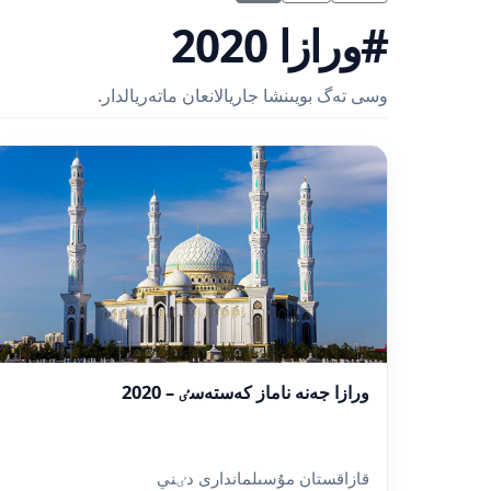
#ورازا 2020
وسى تەگ بويىنشا جاريالانعان ماتەريالدار.
ورازا جەنە ناماز كەستەسٸ – 2020
قازاقستان مۇسىلماندارى دٸني