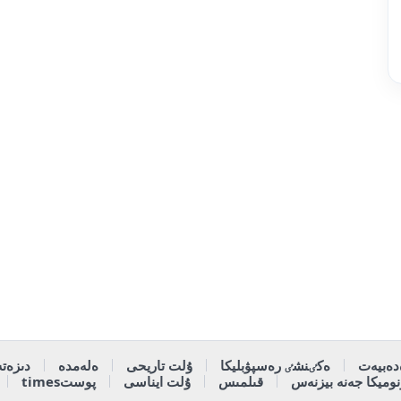
دەبيەت
ەكٸنشٸ رەسپۋبليكا
ۇلت تاريحى
ەلەمدە
دىزەتە
وميكا جەنە بيزنەس
قىلمىس
ۇلت ايناسى
پوستtimes