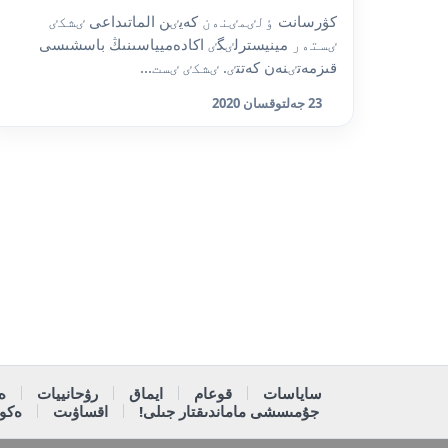
كۋرسانت ٶلٸمٸنەن كەيٸن الماتىداعى ٸشكٸ
ٸستەر مينيسترلٸگٸ اكادەميياسىنىڭ باسشىسى
قىزمەتٸنەن كەتتٸ. ٸشكٸ ٸست...
23 جەلتوقسان 2020
ساياسات
قوعام
ايماق
رۋحانييات
ە
جۇمىسشى ماماندىقتار جىلى!
اقساۋىت
ەكون