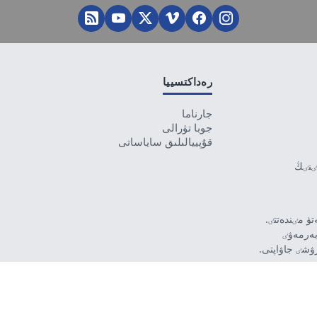
رەداكتسييا
جارناما
جوبا تۋرالى
قۇپييالىلىق ساياساتى
تٸنٸڭ
ۋ مٸندەتتٸ.
بەرمەۋٸ
رۋشٸ جاۋاپتى.