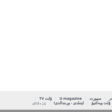
ر
سپورت
U magazine
ۇلت TV
ۇلت وبەكتيۆ
ايتىلدى - ورىندالدى!
ٶزەكتٸ