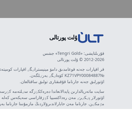
ۇلت پورتالى
قۇرىلتايشى: «Tengri Gold» جشس
2012-2026 © ۇلت پورتالى
قر اقپارات جەنە قوعامدىق دامۋ مينيسترلٸگٸ اقپارات كوميتە
№KZ71VPY00084887 كۋەلٸگٸ بەرٸلگەن.
اۆتورلىق جەنە جارناما قۇقىقتارى تولىق ساقتالعان.
سايت ماتەريالدارىن پايدالانعاندا دەرەككٶزگە سٸلتەمە كٶرسەت
اۆتورلار پٸكٸرٸ مەن رەداكتسييا كٶزقاراسى سەيكەس كەلە 
مٷمكٸن. جارناما مەن حابارلاندىرۋلاردىڭ مازمۇنىنا جارناما بە
تەۋەلسٸز ينتەرنەت-باسىلىم - ult.kz