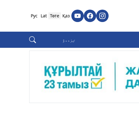
Рус
Lat
Төте
Қаз