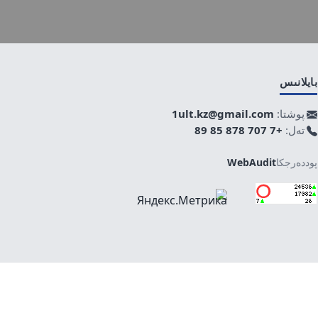
بايلانىس
پوشتا:
1ult.kz@gmail.com
تەل:
+7 707 878 85 89
پوددەرجكا
WebAudit
جوعارى