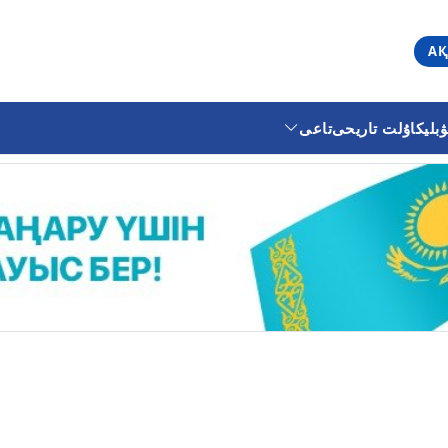
АҚ
ليكا
ۇلت تاريحى
تاعى