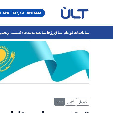
ПАРАТТЫҚ ХАБАРЛАМА
ساياسات
قوعام
ايماق
رۋحانييات
ەدەبيەت
ەكٸنشٸ رەسپۋب
كىرىل
لاتىن
تٶتە