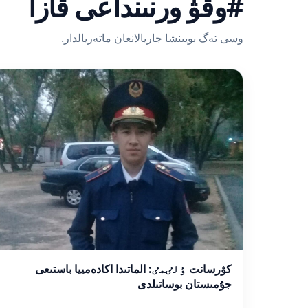
#وقۋ ورنىنداعى قازا
وسى تەگ بويىنشا جاريالانعان ماتەريالدار.
كۋرسانت ٶلٸمٸ: الماتىدا اكادەمييا باستىعى
جۇمىستان بوساتىلدى