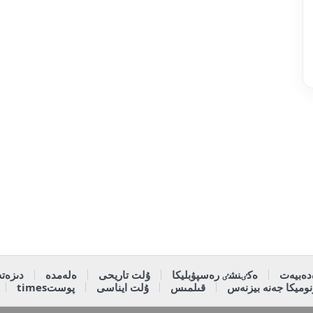
دەبيەت
ەكٸنشٸ رەسپۋبليكا
ۇلت تاريحى
ەلەمدە
دىزەتە
وميكا جەنە بيزنەس
قىلمىس
ۇلت ايناسى
پوستtimes