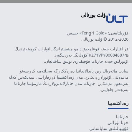
ۇلت پورتالى
قۇرىلتايشى: «Tengri Gold» جشس
2012-2026 © ۇلت پورتالى
قر اقپارات جەنە قوعامدىق دامۋ مينيسترلٸگٸ اقپارات كوميتەتٸنٸڭ
№KZ71VPY00084887 كۋەلٸگٸ بەرٸلگەن.
اۆتورلىق جەنە جارناما قۇقىقتارى تولىق ساقتالعان.
سايت ماتەريالدارىن پايدالانعاندا دەرەككٶزگە سٸلتەمە كٶرسەتۋ
مٸندەتتٸ. اۆتورلار پٸكٸرٸ مەن رەداكتسييا كٶزقاراسى سەيكەس كەلە
بەرمەۋٸ مٷمكٸن. جارناما مەن حابارلاندىرۋلاردىڭ مازمۇنىنا جارناما
بەرۋشٸ جاۋاپتى.
رەداكتسييا
جارناما
جوبا تۋرالى
قۇپييالىلىق ساياساتى