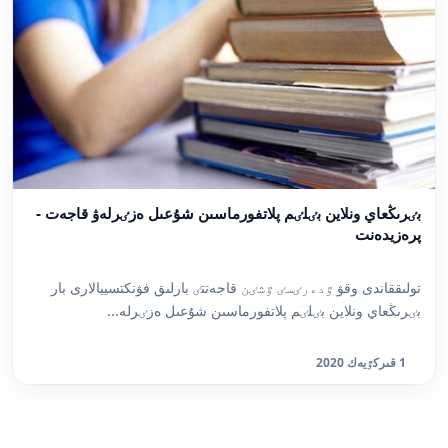
بٸرىڭعاي ونلاين بٸلٸم پلاتفورماسىن شۇعىل ەزٸرلەۋ قاجەت -
پرەزيدەنت
تولىققاندى وقۋ ٷدەرٸسٸ ٷشٸن قاجەتتٸ بارلىق فۋنكتسييالارى بار
بٸرىڭعاي ونلاين بٸلٸم پلاتفورماسىن شۇعىل ەزٸرلە...
1 قىركٷيەك 2020