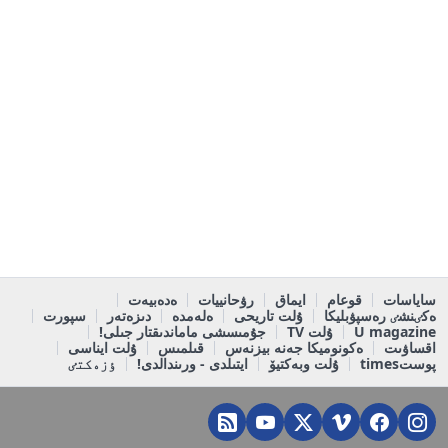
ساياسات
قوعام
ايماق
رۋحانييات
ەدەبيەت
ەكٸنشٸ رەسپۋبليكا
ۇلت تاريحى
ەلەمدە
دىزەتەر
سپورت
U magazine
ۇلت TV
جۇمىسشى ماماندىقتار جىلى!
اقساۋىت
ەكونوميكا جەنە بيزنەس
قىلمىس
ۇلت ايناسى
پوستtimes
ۇلت وبەكتيۆ
ايتىلدى - ورىندالدى!
ٶزەكتٸ