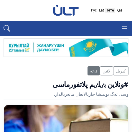
Рус
Lat
Төте
Қаз
كىرىل
لاتىن
تٶتە
#ونلاين بٸلٸم پلاتفورماسى
وسى تەگ بويىنشا جاريالانعان ماتەريالدار.