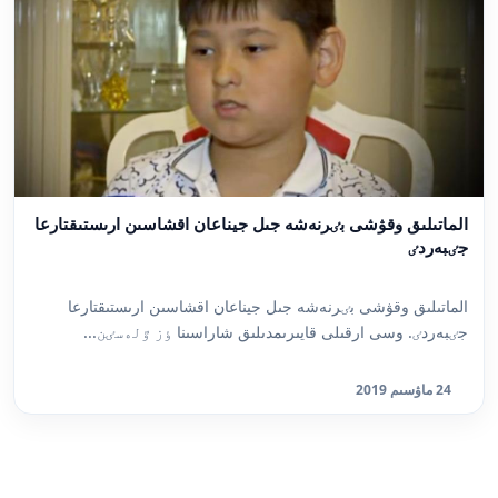
الماتىلىق وقۋشى بٸرنەشە جىل جيناعان اقشاسىن ارىستىقتارعا
جٸبەردٸ
الماتىلىق وقۋشى بٸرنەشە جىل جيناعان اقشاسىن ارىستىقتارعا
جٸبەردٸ. وسى ارقىلى قايىرىمدىلىق شاراسىنا ٶز ٷلەسٸن...
24 ماۋسىم 2019