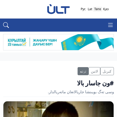
Рус
Lat
Төте
Қаз
كىرىل
لاتىن
تٶتە
#ون جاسار بالا
وسى تەگ بويىنشا جاريالانعان ماتەريالدار.