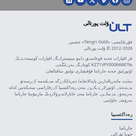
ۇلت پورتالى
قۇرىلتايشى: «Tengri Gold» جشس
2012-2026 © ۇلت پورتالى
قر اقپارات جەنە قوعامدىق دامۋ مينيسترلٸگٸ اقپارات كوميتەتٸنٸڭ
№KZ71VPY00084887 كۋەلٸگٸ بەرٸلگەن.
اۆتورلىق جەنە جارناما قۇقىقتارى تولىق ساقتالعان.
سايت ماتەريالدارىن پايدالانعاندا دەرەككٶزگە سٸلتەمە كٶرسەتۋ
مٸندەتتٸ. اۆتورلار پٸكٸرٸ مەن رەداكتسييا كٶزقاراسى سەيكەس كەلە
بەرمەۋٸ مٷمكٸن. جارناما مەن حابارلاندىرۋلاردىڭ مازمۇنىنا جارناما
بەرۋشٸ جاۋاپتى.
رەداكتسييا
جارناما
جوبا تۋرالى