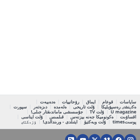
ساياسات
قوعام
ايماق
رۋحانييات
ەدەبيەت
ەكٸنشٸ رەسپۋبليكا
ۇلت تاريحى
ەلەمدە
دىزەتەر
سپورت
U magazine
ۇلت TV
جۇمىسشى ماماندىقتار جىلى!
اقساۋىت
ەكونوميكا جەنە بيزنەس
قىلمىس
ۇلت ايناسى
پوستtimes
ۇلت وبەكتيۆ
ايتىلدى - ورىندالدى!
ٶزەكتٸ