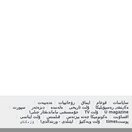
ساياسات
قوعام
ايماق
رۋحانييات
ەدەبيەت
ەكٸنشٸ رەسپۋبليكا
ۇلت تاريحى
ەلەمدە
دىزەتەر
سپورت
U magazine
ۇلت TV
جۇمىسشى ماماندىقتار جىلى!
اقساۋىت
ەكونوميكا جەنە بيزنەس
قىلمىس
ۇلت ايناسى
پوستtimes
ۇلت وبەكتيۆ
ايتىلدى - ورىندالدى!
ٶزەكتٸ