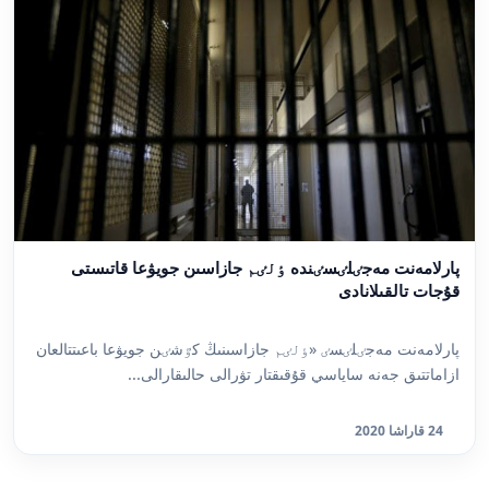
پارلامەنت مەجٸلٸسٸندە ٶلٸم جازاسىن جويۋعا قاتىستى
قۇجات تالقىلانادى
پارلامەنت مەجٸلٸسٸ «ٶلٸم جازاسىنىڭ كٷشٸن جويۋعا باعىتتالعان
ازاماتتىق جەنە ساياسي قۇقىقتار تۋرالى حالىقارالى...
24 قاراشا 2020