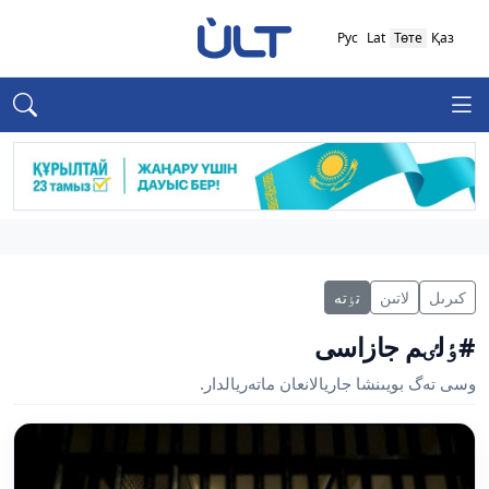
Рус
Lat
Төте
Қаз
كىرىل
لاتىن
تٶتە
#ٶلٸم جازاسى
وسى تەگ بويىنشا جاريالانعان ماتەريالدار.