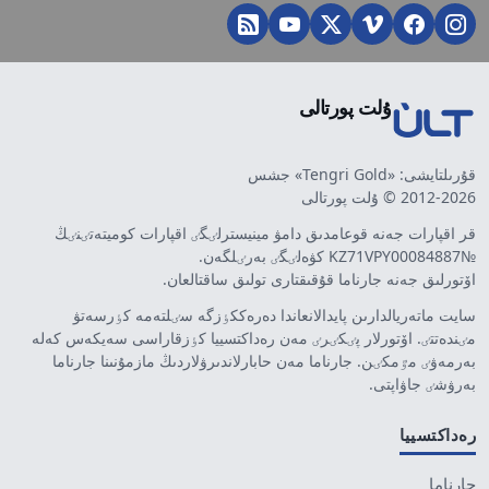
ۇلت پورتالى
قۇرىلتايشى: «Tengri Gold» جشس
2012-2026 © ۇلت پورتالى
قر اقپارات جەنە قوعامدىق دامۋ مينيسترلٸگٸ اقپارات كوميتەتٸنٸڭ
№KZ71VPY00084887 كۋەلٸگٸ بەرٸلگەن.
اۆتورلىق جەنە جارناما قۇقىقتارى تولىق ساقتالعان.
سايت ماتەريالدارىن پايدالانعاندا دەرەككٶزگە سٸلتەمە كٶرسەتۋ
مٸندەتتٸ. اۆتورلار پٸكٸرٸ مەن رەداكتسييا كٶزقاراسى سەيكەس كەلە
بەرمەۋٸ مٷمكٸن. جارناما مەن حابارلاندىرۋلاردىڭ مازمۇنىنا جارناما
بەرۋشٸ جاۋاپتى.
رەداكتسييا
جارناما