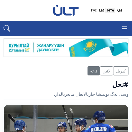
Рус
Lat
Төте
Қаз
كىرىل
لاتىن
تٶتە
#نحل
وسى تەگ بويىنشا جاريالانعان ماتەريالدار.