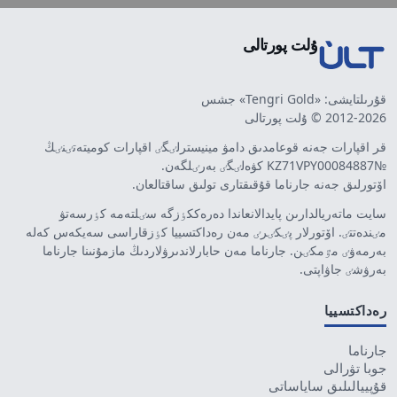
ۇلت پورتالى
قۇرىلتايشى: «Tengri Gold» جشس
2012-2026 © ۇلت پورتالى
قر اقپارات جەنە قوعامدىق دامۋ مينيسترلٸگٸ اقپارات كوميتەتٸنٸڭ
№KZ71VPY00084887 كۋەلٸگٸ بەرٸلگەن.
اۆتورلىق جەنە جارناما قۇقىقتارى تولىق ساقتالعان.
سايت ماتەريالدارىن پايدالانعاندا دەرەككٶزگە سٸلتەمە كٶرسەتۋ
مٸندەتتٸ. اۆتورلار پٸكٸرٸ مەن رەداكتسييا كٶزقاراسى سەيكەس كەلە
بەرمەۋٸ مٷمكٸن. جارناما مەن حابارلاندىرۋلاردىڭ مازمۇنىنا جارناما
بەرۋشٸ جاۋاپتى.
رەداكتسييا
جارناما
جوبا تۋرالى
قۇپييالىلىق ساياساتى