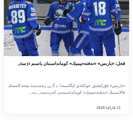
قحل: «بارىس» «نەفتەحيميك» كومانداسىنان باسىم تٷستٸ
«بارىس» قۇرلىقتىق حوككەي ليگاسىندا بٷگٸن رەسەيدە نيجنەكامسك
قالاسىنىڭ «نەفتەحيميك» كومانداسىمەن كەزدەستٸ, دە...
12 قاراشا 2020