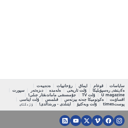
ساياسات
قوعام
ايماق
رۋحانييات
ەدەبيەت
ەكٸنشٸ رەسپۋبليكا
ۇلت تاريحى
ەلەمدە
دىزەتەر
سپورت
U magazine
ۇلت TV
جۇمىسشى ماماندىقتار جىلى!
اقساۋىت
ەكونوميكا جەنە بيزنەس
قىلمىس
ۇلت ايناسى
پوستtimes
ۇلت وبەكتيۆ
ايتىلدى - ورىندالدى!
ٶزەكتٸ