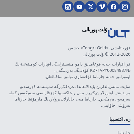
ۇلت پورتالى
قۇرىلتايشى: «Tengri Gold» جشس
2012-2026 © ۇلت پورتالى
قر اقپارات جەنە قوعامدىق دامۋ مينيسترلٸگٸ اقپارات كوميتەتٸنٸڭ
№KZ71VPY00084887 كۋەلٸگٸ بەرٸلگەن.
اۆتورلىق جەنە جارناما قۇقىقتارى تولىق ساقتالعان.
سايت ماتەريالدارىن پايدالانعاندا دەرەككٶزگە سٸلتەمە كٶرسەتۋ
مٸندەتتٸ. اۆتورلار پٸكٸرٸ مەن رەداكتسييا كٶزقاراسى سەيكەس كەلە
بەرمەۋٸ مٷمكٸن. جارناما مەن حابارلاندىرۋلاردىڭ مازمۇنىنا جارناما
بەرۋشٸ جاۋاپتى.
رەداكتسييا
جارناما