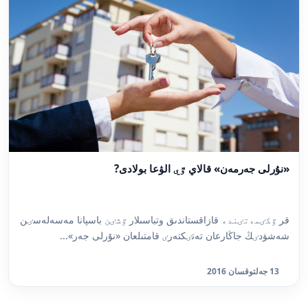
«نۇرلى جەرمەن» قالاي ٷي الۋعا بولادى?
قر ٷكٸمەتٸندە قازاقستاندىق وتباسىلار ٷشٸن باسپانا مەسەلەسٸن
شەشۋدٸڭ جاڭارعان تەتٸكتەرٸ قامتىلعان «نۇرلى جەر»...
13 جەلتوقسان 2016