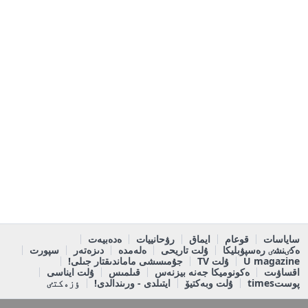
ساياسات
قوعام
ايماق
رۋحانييات
ەدەبيەت
ەكٸنشٸ رەسپۋبليكا
ۇلت تاريحى
ەلەمدە
دىزەتەر
سپورت
U magazine
ۇلت TV
جۇمىسشى ماماندىقتار جىلى!
اقساۋىت
ەكونوميكا جەنە بيزنەس
قىلمىس
ۇلت ايناسى
پوستtimes
ۇلت وبەكتيۆ
ايتىلدى - ورىندالدى!
ٶزەكتٸ