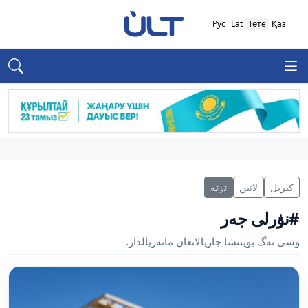
Рус
Lat
Төте
Қаз
كىرىل
لاتىن
تٶتە
#نۋرلى جەر
وسى تەگ بويىنشا جاريالانعان ماتەريالدار.