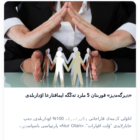
«بٸرگەمٸز» قورىنان 5 ملرد تەڭگە ايماقتارعا اۋدارىلدى
اتاۋلى كٶمەك قاراجاتى ٶڭٸرلەرگە 100% اۋدارىلدى, دەپ
حابارلايدى "ۇلت اقپارات". «Nur Otan» پارتيياسى باسپاسٶز...