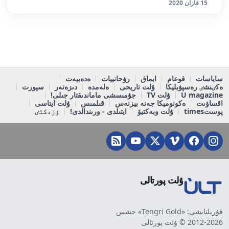
15 قازان 2020
ساياسات
قوعام
ايماق
رۋحانييات
ەدەبيەت
ەكٸنشٸ رەسپۋبليكا
ۇلت تاريحى
ەلەمدە
دىزەتەر
سپورت
U magazine
ۇلت TV
جۇمىسشى ماماندىقتار جىلى!
اقساۋىت
ەكونوميكا جەنە بيزنەس
قىلمىس
ۇلت ايناسى
پوستtimes
ۇلت وبەكتيۆ
ايتىلدى - ورىندالدى!
ٶزەكتٸ
ۇلت پورتالى
قۇرىلتايشى: «Tengri Gold» جشس
2012-2026 © ۇلت پورتالى