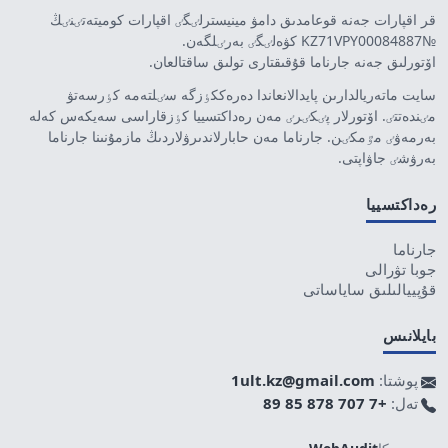
قر اقپارات جەنە قوعامدىق دامۋ مينيسترلٸگٸ اقپارات كوميتەتٸنٸڭ
№KZ71VPY00084887 كۋەلٸگٸ بەرٸلگەن.
اۆتورلىق جەنە جارناما قۇقىقتارى تولىق ساقتالعان.
سايت ماتەريالدارىن پايدالانعاندا دەرەككٶزگە سٸلتەمە كٶرسەتۋ
مٸندەتتٸ. اۆتورلار پٸكٸرٸ مەن رەداكتسييا كٶزقاراسى سەيكەس كەلە
بەرمەۋٸ مٷمكٸن. جارناما مەن حابارلاندىرۋلاردىڭ مازمۇنىنا جارناما
بەرۋشٸ جاۋاپتى.
رەداكتسييا
جارناما
جوبا تۋرالى
قۇپييالىلىق ساياساتى
بايلانىس
پوشتا:
1ult.kz@gmail.com
تەل:
+7 707 878 85 89