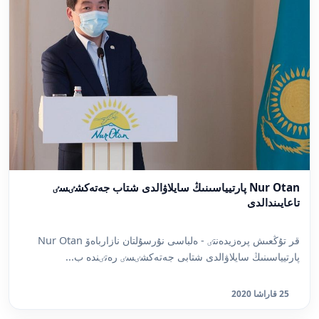
Nur Otan پارتيياسىنىڭ سايلاۋالدى شتاب جەتەكشٸسٸ
تاعايىندالدى
قر تۇڭعىش پرەزيدەنتٸ - ەلباسى نۇرسۇلتان نازارباەۆ Nur Otan
پارتيياسىنىڭ سايلاۋالدى شتابى جەتەكشٸسٸ رەتٸندە ب...
25 قاراشا 2020