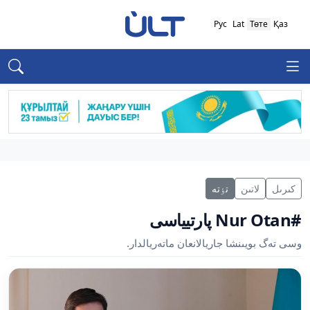
Рус
Lat
Төте
Қаз
كىرىل
لاتىن
تٶتە
#Nur Otan پارتيياسى
وسى تەگ بويىنشا جاريالانعان ماتەريالدار.