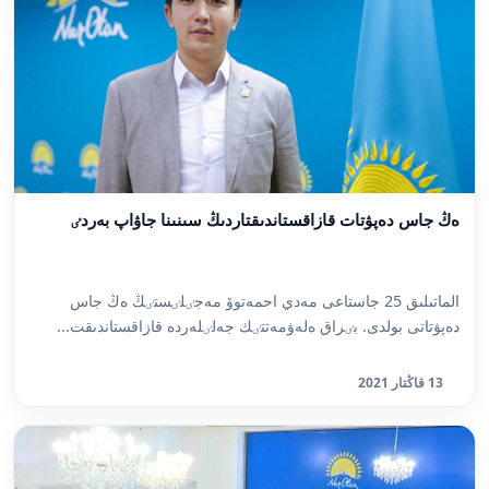
ەڭ جاس دەپۋتات قازاقستاندىقتاردىڭ سىنىنا جاۋاپ بەردٸ
الماتىلىق 25 جاستاعى مەدي احمەتوۆ مەجٸلٸستٸڭ ەڭ جاس
دەپۋتاتى بولدى. بٸراق ەلەۋمەتتٸك جەلٸلەردە قازاقستاندىقت...
13 قاڭتار 2021