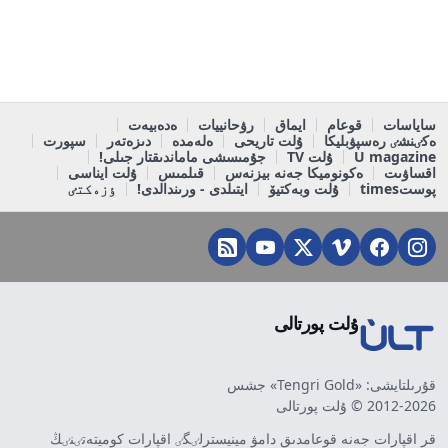
ساياسات
قوعام
ايماق
رۋحانييات
ەدەبيەت
ەكٸنشٸ رەسپۋبليكا
ۇلت تاريحى
ەلەمدە
دىزەتەر
سپورت
U magazine
ۇلت TV
جۇمىسشى ماماندىقتار جىلى!
اقساۋىت
ەكونوميكا جەنە بيزنەس
قىلمىس
ۇلت ايناسى
پوستtimes
ۇلت وبەكتيۆ
ايتىلدى - ورىندالدى!
ٶزەكتٸ
ۇلت پورتالى
قۇرىلتايشى: «Tengri Gold» جشس
2012-2026 © ۇلت پورتالى
قر اقپارات جەنە قوعامدىق دامۋ مينيسترلٸگٸ اقپارات كوميتەتٸنٸڭ