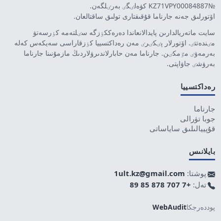
№KZ71VPY00084887 كۋەلٸگٸ بەرٸلگەن.
اۆتورلىق جەنە جارناما قۇقىقتارى تولىق ساقتالعان.
سايت ماتەريالدارىن پايدالانعاندا دەرەككٶزگە سٸلتەمە كٶرسەتۋ
مٸندەتتٸ. اۆتورلار پٸكٸرٸ مەن رەداكتسييا كٶزقاراسى سەيكەس كەلە
بەرمەۋٸ مٷمكٸن. جارناما مەن حابارلاندىرۋلاردىڭ مازمۇنىنا جارناما
بەرۋشٸ جاۋاپتى.
رەداكتسييا
جارناما
جوبا تۋرالى
قۇپييالىلىق ساياساتى
بايلانىس
پوشتا:
1ult.kz@gmail.com
تەل:
+7 707 878 85 89
پوددەرجكا
WebAudit