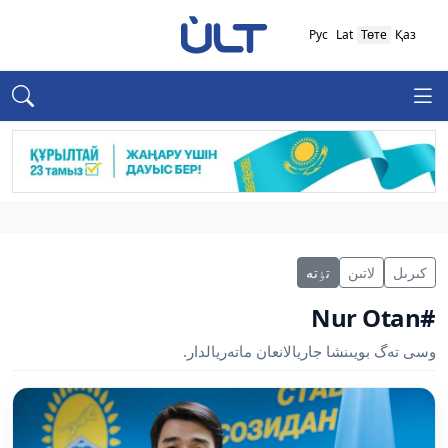
Рус
Lat
Төте
Қаз
كىرىل
لاتىن
تٶتە
#Nur Otan
وسى تەگ بويىنشا جاريالانعان ماتەريالدار.