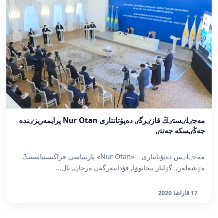
مەجٸلٸستٸڭ قازٸرگٸ دەپۋتاتتارى Nur Otan پرايمەريزٸندە
جەڭٸسكە جەتتٸ
مەجٸلٸس دەپۋتاتتارى – «Nur Otan» پارتيياسى فراكتسيياسىنىڭ
مٷشەلەرٸ گٷلنار بيجانوۆا, قۇدايبەرگەن ەرجان, بال...
17 قاراشا 2020