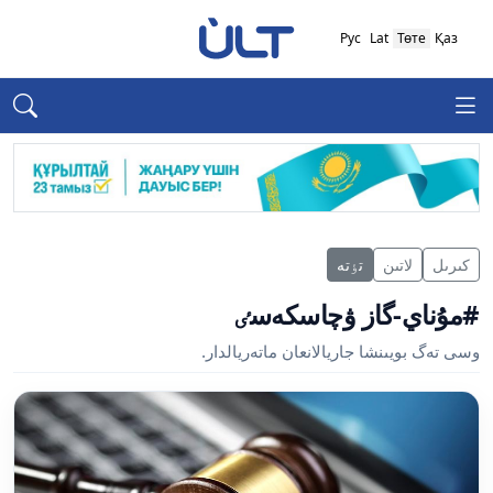
Рус
Lat
Төте
Қаз
كىرىل
لاتىن
تٶتە
#مۇناي-گاز ۋچاسكەسٸ
وسى تەگ بويىنشا جاريالانعان ماتەريالدار.