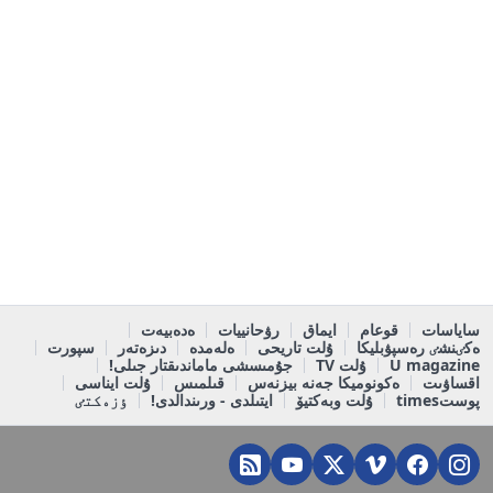
ساياسات
قوعام
ايماق
رۋحانييات
ەدەبيەت
ەكٸنشٸ رەسپۋبليكا
ۇلت تاريحى
ەلەمدە
دىزەتەر
سپورت
U magazine
ۇلت TV
جۇمىسشى ماماندىقتار جىلى!
اقساۋىت
ەكونوميكا جەنە بيزنەس
قىلمىس
ۇلت ايناسى
پوستtimes
ۇلت وبەكتيۆ
ايتىلدى - ورىندالدى!
ٶزەكتٸ