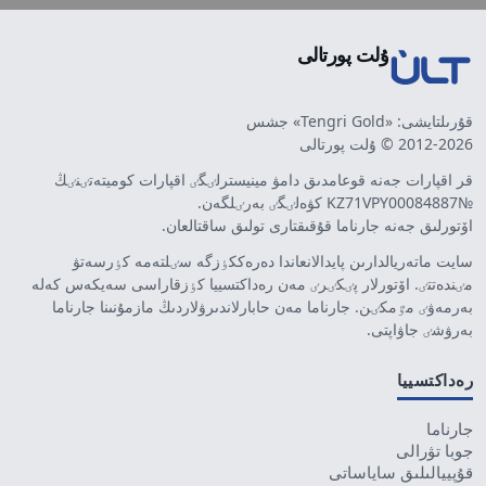
ۇلت پورتالى
قۇرىلتايشى: «Tengri Gold» جشس
2012-2026 © ۇلت پورتالى
قر اقپارات جەنە قوعامدىق دامۋ مينيسترلٸگٸ اقپارات كوميتەتٸنٸڭ
№KZ71VPY00084887 كۋەلٸگٸ بەرٸلگەن.
اۆتورلىق جەنە جارناما قۇقىقتارى تولىق ساقتالعان.
سايت ماتەريالدارىن پايدالانعاندا دەرەككٶزگە سٸلتەمە كٶرسەتۋ
مٸندەتتٸ. اۆتورلار پٸكٸرٸ مەن رەداكتسييا كٶزقاراسى سەيكەس كەلە
بەرمەۋٸ مٷمكٸن. جارناما مەن حابارلاندىرۋلاردىڭ مازمۇنىنا جارناما
بەرۋشٸ جاۋاپتى.
رەداكتسييا
جارناما
جوبا تۋرالى
قۇپييالىلىق ساياساتى