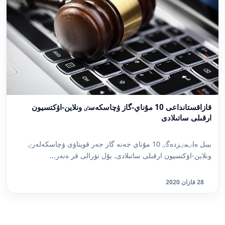
قازاقستانداعى 10 مۇناي-گاز ۋچاسكەسٸ ونلاين-اۋكتسيون
ارقىلى ساتىلادى
بيىل ەلٸمٸزدەگٸ 10 مۇناي جەنە گاز جەر قويناۋى ۋچاسكەلەرٸ
ونلاين-اۋكتسيون ارقىلى ساتىلادى. بۇل تۋرالى قر ەنەر...
28 قازان 2020