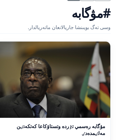
#مۋگابە
وسى تەگ بويىنشا جاريالانعان ماتەريالدار.
مۋگابە رەسمي تٷردە وتستاۆكاعا كەتكەنٸن
مەلٸمدەدٸ