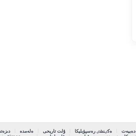
دەبيەت
ەكٸنشٸ رەسپۋبليكا
ۇلت تاريحى
ەلەمدە
دىزەتە