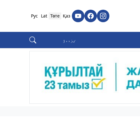
Рус
Lat
Төте
Қаз