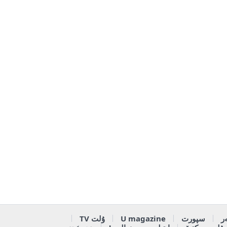
ر
سپورت
U magazine
ۇلت TV