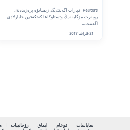
Reuters اقپارات اگەنتتٸگٸ زيمبابۆە پرەزيدەنتٸ
روبەرت مۋگابەنٸڭ وتستاۆكاعا كەتكەنٸن حابارلادى.
اگەنتت...
21 قاراشا 2017
ساياسات
قوعام
ايماق
رۋحانييات
ە