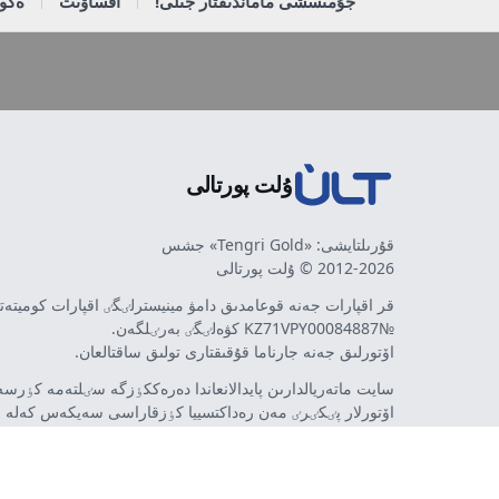
جۇمىسشى ماماندىقتار جىلى!
اقساۋىت
ەكون
ۇلت پورتالى
قۇرىلتايشى: «Tengri Gold» جشس
2012-2026 © ۇلت پورتالى
قر اقپارات جەنە قوعامدىق دامۋ مينيسترلٸگٸ اقپارات كوميتە
№KZ71VPY00084887 كۋەلٸگٸ بەرٸلگەن.
اۆتورلىق جەنە جارناما قۇقىقتارى تولىق ساقتالعان.
سايت ماتەريالدارىن پايدالانعاندا دەرەككٶزگە سٸلتەمە كٶرسەت
اۆتورلار پٸكٸرٸ مەن رەداكتسييا كٶزقاراسى سەيكەس كەلە 
مٷمكٸن. جارناما مەن حابارلاندىرۋلاردىڭ مازمۇنىنا جارناما بە