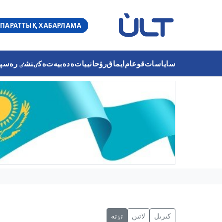
ПАРАТТЫҚ ХАБАРЛАМА
ساياسات
قوعام
ايماق
رۋحانييات
ەدەبيەت
ەكٸنشٸ رەسپۋب
كىرىل
لاتىن
تٶتە