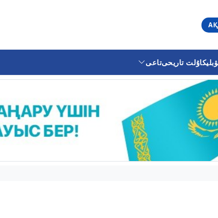
АҚ
ليكا
ۇلت تاريحى
تاعى