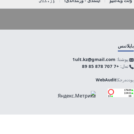
ۇلت وبەكتيۆ
ايتىلدى - ورىندالدى!
ٶزەكتٸ
بايلانىس
پوشتا:
1ult.kz@gmail.com
تەل:
+7 707 878 85 89
پوددەرجكا
WebAudit