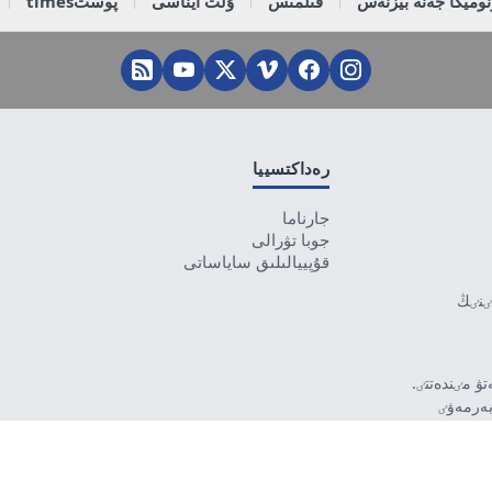
وميكا جەنە بيزنەس
قىلمىس
ۇلت ايناسى
پوستtimes
رەداكتسييا
جارناما
جوبا تۋرالى
قۇپييالىلىق ساياساتى
تٸنٸڭ
ۋ مٸندەتتٸ.
بەرمەۋٸ
رۋشٸ جاۋاپتى.