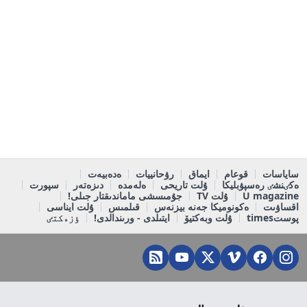
ساياسات
قوعام
ايماق
رۋحانييات
ەدەبيەت
ەكٸنشٸ رەسپۋبليكا
ۇلت تاريحى
ەلەمدە
دىزەتەر
سپورت
U magazine
ۇلت TV
جۇمىسشى ماماندىقتار جىلى!
اقساۋىت
ەكونوميكا جەنە بيزنەس
قىلمىس
ۇلت ايناسى
پوستtimes
ۇلت وبەكتيۆ
ايتىلدى - ورىندالدى!
ٶزەكتٸ