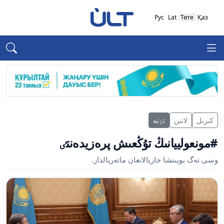
Рус
Lat
Төте
Қаз
كىرىل
لاتىن
تٶتە
#مونعولييانىڭ تۇڭعىش پرەزيدەنتٸ
وسى تەگ بويىنشا جاريالانعان ماتەريالدار.