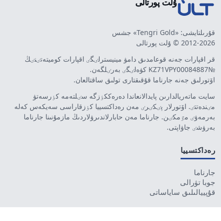
ۇلت پورتالى
قۇرىلتايشى: «Tengri Gold» جشس
2012-2026 © ۇلت پورتالى
قر اقپارات جەنە قوعامدىق دامۋ مينيسترلٸگٸ اقپارات كوميتەتٸنٸڭ
№KZ71VPY00084887 كۋەلٸگٸ بەرٸلگەن.
اۆتورلىق جەنە جارناما قۇقىقتارى تولىق ساقتالعان.
سايت ماتەريالدارىن پايدالانعاندا دەرەككٶزگە سٸلتەمە كٶرسەتۋ
مٸندەتتٸ. اۆتورلار پٸكٸرٸ مەن رەداكتسييا كٶزقاراسى سەيكەس كەلە
بەرمەۋٸ مٷمكٸن. جارناما مەن حابارلاندىرۋلاردىڭ مازمۇنىنا جارناما
بەرۋشٸ جاۋاپتى.
رەداكتسييا
جارناما
جوبا تۋرالى
قۇپييالىلىق ساياساتى
بايلانىس