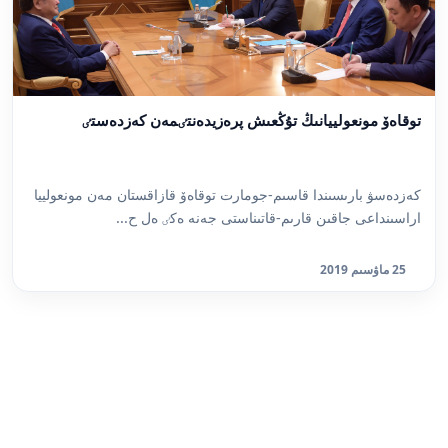
توقاەۆ مونعولييانىڭ تۇڭعىش پرەزيدەنتٸمەن كەزدەستٸ
كەزدەسۋ بارىسىندا قاسىم-جومارت توقاەۆ قازاقستان مەن مونعولييا
اراسىنداعى جاقىن قارىم-قاتىناستى جەنە ەكٸ ەل ح...
25 ماۋسىم 2019